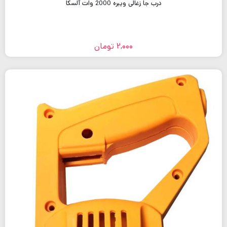
درب جا زغالی ویبره 2000 وات آلسکا
2,000
تومان