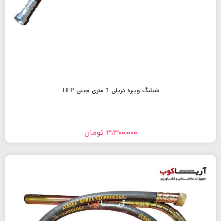
شیلنگ ویبره دریلی 1 متری چینی HFP
3,300,000
تومان