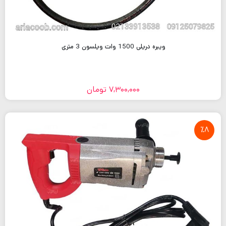
ویبره دریلی 1500 وات ویلسون 3 متری
7,300,000
تومان
٪8