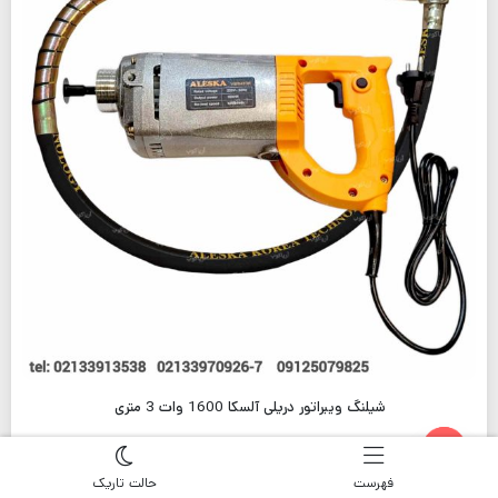
شیلنگ ویبراتور دریلی آلسکا 1600 وات 3 متری
Open chaty
فهرست
حالت تاریک