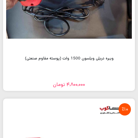
ویبره دریلی ویلسون 1500 وات (پوسته مقاوم صنعتی)
4,800,000
تومان
٪10