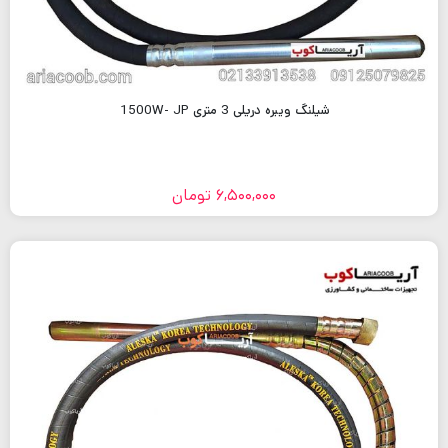
شیلنگ ویبره دریلی 3 متری 1500W- JP
6,500,000
تومان