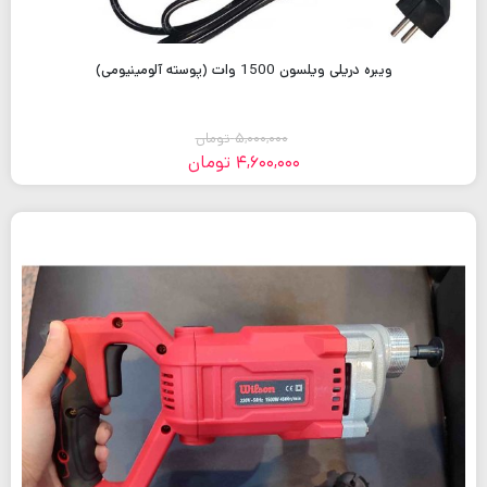
ویبره دریلی ویلسون 1500 وات (پوسته آلومینیومی)
5,000,000
تومان
4,600,000
تومان