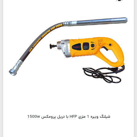
شیلنگ ویبره 1 متری HFP با دریل پرومکس 1500w