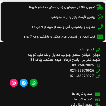
تحویل کالا در سریعترین زمان ممکن به تمام شهرها
بهترین قیمت بازار را از ما بخواهید!
مشاوره و پشتیبانی قبل و بعد از خرید از 9 الی 17
خرید ایمن در کمترین زمان ممکن و بازگشت وجه 7 روزه
تماس با ما
تهران، خیابان سعدی جنوبی، مقابل بانک ملی، کوچه
شهید فخرایی، پاساژ فرهاد، طبقه همکف، پلاک 31
09125079825
021-33970926
021-33970927
شماره کارت ها
شماره شبا ها
نحوه ارسال کالا