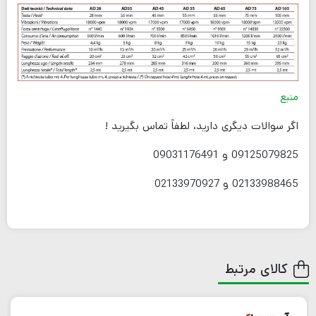
منبع
اگر سوالات دیگری دارید، لطفاً تماس بگیرید !
09125079825 و 09031176491
02133988465 و 02133970927
کالای مرتبط