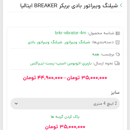
شیلنگ ویبراتور بادی بریکر BREAKER ایتالیا
شناسه محصول:
brkr-vibrator-4m
دسته‌بندی‌ها:
شیلنگ ویبراتور
,
شیلنگ ویبراتور بادی
برچسب:
همه
نحوه ارسال:
باربری-اتوبوس-اسنپ-پست-تیپاکس
35,000,000
تومان
–
44,900,000
تومان
سایز
پاک کردن گزینه ها
35,000,000
تومان