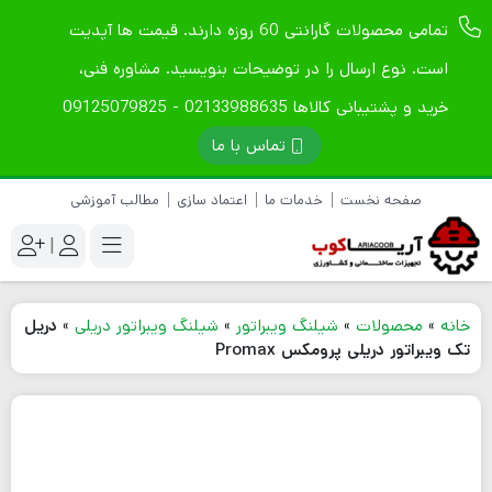
تمامی محصولات گارانتی 60 روزه دارند. قیمت ها آپدیت
است. نوع ارسال را در توضیحات بنویسید. مشاوره فنی،
خرید و پشتیبانی کالاها 02133988635 - 09125079825
تماس با ما
صفحه نخست
خدمات ما
اعتماد سازی
مطالب آموزشی
|
خانه
»
محصولات
»
شیلنگ ویبراتور
»
شیلنگ ویبراتور دریلی
»
دریل
تک ویبراتور دریلی پرومکس Promax