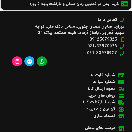
خرید ایمن در کمترین زمان ممکن و بازگشت وجه 7 روزه
تماس با ما
تهران، خیابان سعدی جنوبی، مقابل بانک ملی، کوچه
شهید فخرایی، پاساژ فرهاد، طبقه همکف، پلاک 31
09125079825
021-33970926
021-33970927
شماره کارت ها
شماره شبا ها
نحوه ارسال کالا
روش های خرید
شرایط بازگشت کالا
قوانین و مقررات
اعتماد سازی
فرصت های شغلی