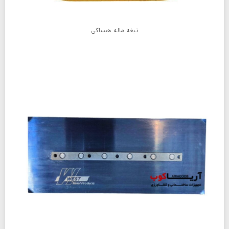
تیغه ماله هیساکی