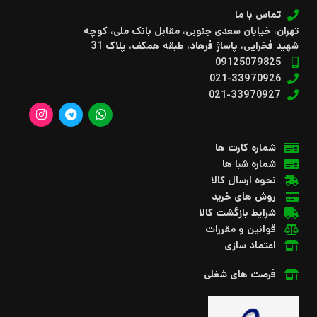
تماس با ما
تهران، خیابان سعدی جنوبی، مقابل بانک ملی، کوچه
شهید فخرایی، پاساژ فرهاد، طبقه همکف، پلاک 31
09125079825
021-33970926
021-33970927
شماره کارت ها
شماره شبا ها
نحوه ارسال کالا
روش های خرید
شرایط بازگشت کالا
قوانین و مقررات
اعتماد سازی
فرصت های شغلی