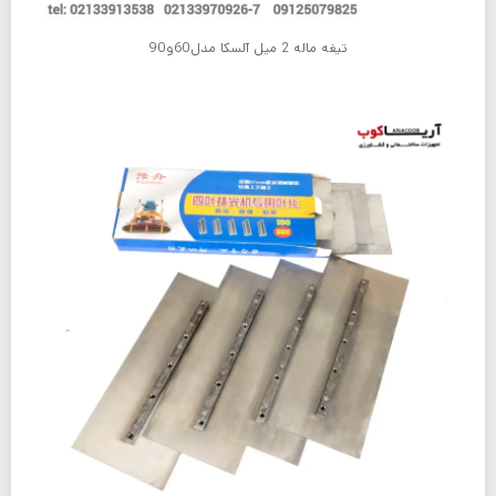
تیغه ماله 2 میل آلسکا مدل60و90