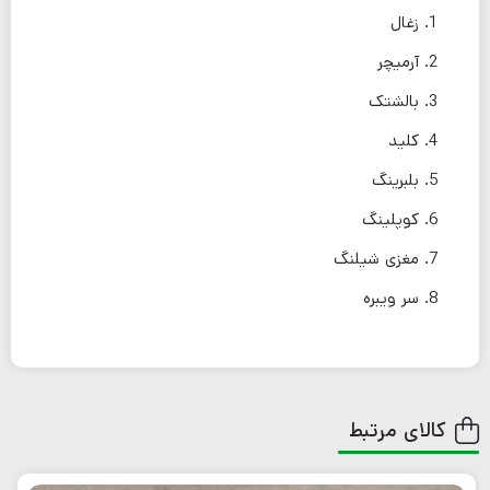
زغال
آرمیچر
بالشتک
کلید
بلبرینگ
کوپلینگ
مغزی شیلنگ
سر ویبره
کالای مرتبط