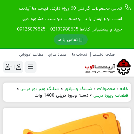
تمامی محصولات گارانتی 60 روزه دارند. قیمت ها آپدیت
است. نوع ارسال را در توضیحات بنویسید. مشاوره فنی،
خرید و پشتیبانی کالاها 02133988635 - 09125079825
تماس با ما
صفحه نخست
خدمات ما
اعتماد سازی
مطالب آموزشی
|
خانه
»
محصولات
»
شیلنگ ویبراتور
»
شیلنگ ویبراتور دریلی
»
قطعات ویبره دریلی
»
دسته ویبره دریلی 1400 وات