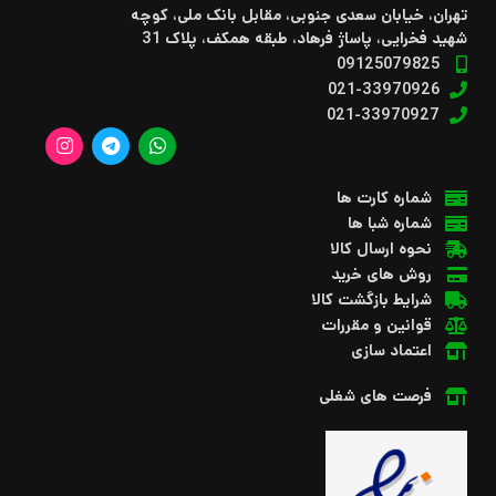
تهران، خیابان سعدی جنوبی، مقابل بانک ملی، کوچه
شهید فخرایی، پاساژ فرهاد، طبقه همکف، پلاک 31
09125079825
021-33970926
021-33970927
شماره کارت ها
شماره شبا ها
نحوه ارسال کالا
روش های خرید
شرایط بازگشت کالا
قوانین و مقررات
اعتماد سازی
فرصت های شغلی