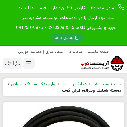
تمامی محصولات گارانتی 60 روزه دارند. قیمت ها آپدیت
است. نوع ارسال را در توضیحات بنویسید. مشاوره فنی،
خرید و پشتیبانی کالاها 02133988635 - 09125079825
تماس با ما
صفحه نخست
خدمات ما
اعتماد سازی
مطالب آموزشی
|
خانه
»
محصولات
»
شیلنگ ویبراتور
»
لوازم یدکی شیلنگ ویبراتور
»
پوسته شیلنگ ویبراتور ایران کوب