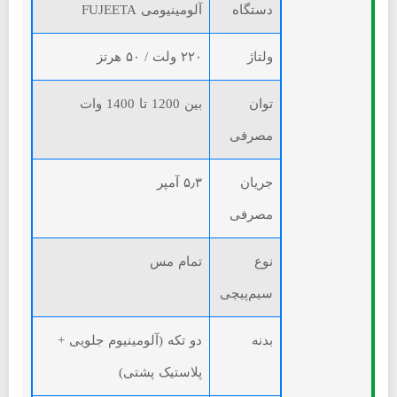
دستگاه
آلومینیومی FUJEETA
ولتاژ
۲۲۰ ولت / ۵۰ هرتز
توان
بین 1200 تا 1400 وات
مصرفی
جریان
۵٫۳ آمپر
مصرفی
نوع
تمام مس
سیم‌پیچی
بدنه
دو تکه (آلومینیوم جلویی +
پلاستیک پشتی)