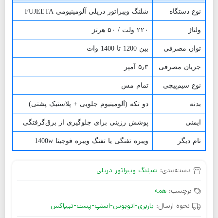
نوع دستگاه
شلنگ ویبراتور دریلی آلومینیومی FUJEETA
ولتاژ
۲۲۰ ولت / ۵۰ هرتز
توان مصرفی
بین 1200 تا 1400 وات
جریان مصرفی
۵٫۳ آمپر
نوع سیم‌پیچی
تمام مس
بدنه
دو تکه (آلومینیوم جلویی + پلاستیک پشتی)
ایمنی
پوشش رزینی برای جلوگیری از برق‌گرفتگی
نام دیگر
ویبره تفنگی یا تفنگ ویبره فوجیتا 1400w
دسته‌بندی:
شیلنگ ویبراتور دریلی
برچسب:
همه
نحوه ارسال:
باربری-اتوبوس-اسنپ-پست-تیپاکس