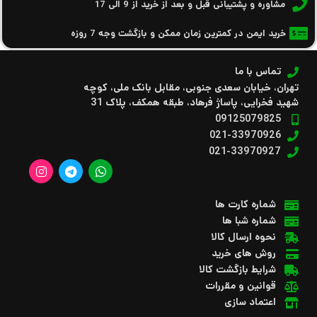
مشاوره و پشتیبانی قبل و بعد از خرید از 9 الی 17
خرید ایمن در کمترین زمان ممکن و بازگشت وجه 7 روزه
تماس با ما
تهران، خیابان سعدی جنوبی، مقابل بانک ملی، کوچه
شهید فخرایی، پاساژ فرهاد، طبقه همکف، پلاک 31
09125079825
021-33970926
021-33970927
شماره کارت ها
شماره شبا ها
نحوه ارسال کالا
روش های خرید
شرایط بازگشت کالا
قوانین و مقررات
اعتماد سازی