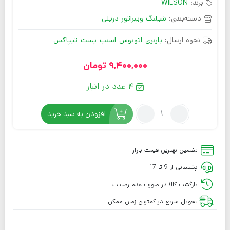
برند:
WILSON
دسته‌بندی:
شیلنگ ویبراتور دریلی
نحوه ارسال:
باربری-اتوبوس-اسنپ-پست-تیپاکس
9,400,000
تومان
4 عدد در انبار
افزودن به سبد خرید
تضمین بهترین قیمت بازار
پشتیبانی از 9 تا 17
بازگشت کالا در صورت عدم رضایت
تحویل سریع در کمترین زمان ممکن