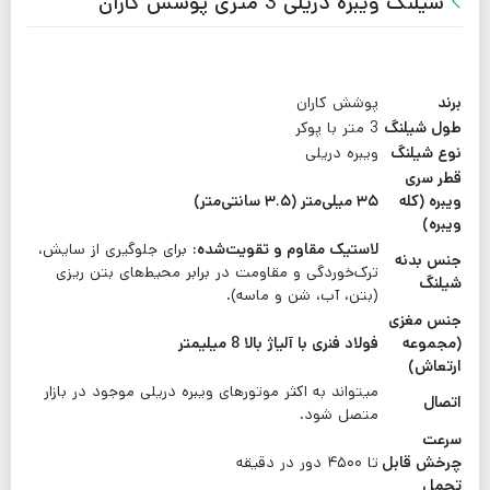
شیلنگ ویبره دریلی 3 متری پوشش کاران
برند
پوشش کاران
طول شیلنگ
3 متر با پوکر
نوع شیلنگ
ویبره دریلی
قطر سری
ویبره (کله
۳۵ میلی‌متر (۳.۵ سانتی‌متر)
ویبره)
لاستیک مقاوم و تقویت‌شده:
برای جلوگیری از سایش،
جنس بدنه
ترک‌خوردگی و مقاومت در برابر محیط‌های بتن ریزی
شیلنگ
(بتن، آب، شن و ماسه).
جنس مغزی
(مجموعه
فولاد فنری با آلیاژ بالا 8 میلیمتر
ارتعاش)
میتواند به اکثر موتورهای ویبره دریلی موجود در بازار
اتصال
متصل شود.
سرعت
چرخش قابل
تا ۴۵۰۰ دور در دقیقه
تحمل