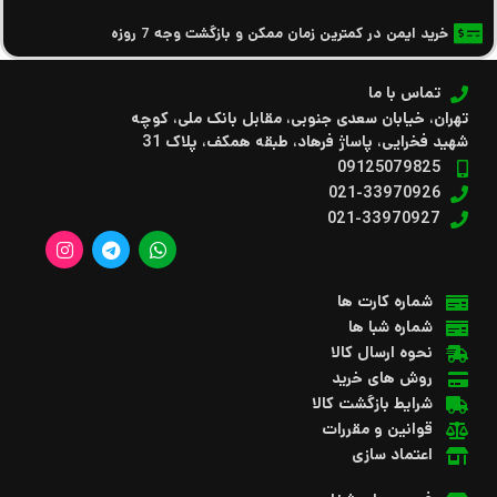
خرید ایمن در کمترین زمان ممکن و بازگشت وجه 7 روزه
تماس با ما
تهران، خیابان سعدی جنوبی، مقابل بانک ملی، کوچه
شهید فخرایی، پاساژ فرهاد، طبقه همکف، پلاک 31
09125079825
021-33970926
021-33970927
شماره کارت ها
شماره شبا ها
نحوه ارسال کالا
روش های خرید
شرایط بازگشت کالا
قوانین و مقررات
اعتماد سازی