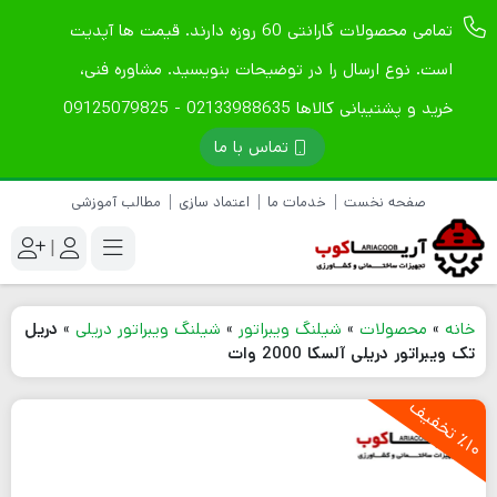
تمامی محصولات گارانتی 60 روزه دارند. قیمت ها آپدیت
است. نوع ارسال را در توضیحات بنویسید. مشاوره فنی،
خرید و پشتیبانی کالاها 02133988635 - 09125079825
تماس با ما
صفحه نخست
خدمات ما
اعتماد سازی
مطالب آموزشی
|
خانه
»
محصولات
»
شیلنگ ویبراتور
»
شیلنگ ویبراتور دریلی
»
دریل
تک ویبراتور دریلی آلسکا 2000 وات
1
0
ت
خ
ف
ی
٪
ف