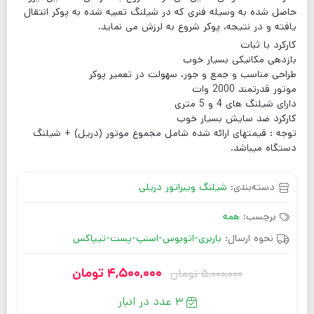
حاصل شده به وسیله فنری که در شیلنگ تعبیه شده به پوکر انتقال
یافته و در نتیجه، پوکر شروع به لرزش می نماید.
کارکرد با ثبات
بازدهی مکانیکی بسیار خوب
طراحی مناسب و جمع و جور، سهولت در تعمیر پوکر
موتور قدرتمند 2000 وات
دارای شیلنگ های 4 و 5 متری
کارکرد ضد سایش بسیار خوب
توجه : قیمتهای ارائه شده شامل مجموع موتور (دریل) + شیلنگ
دستگاه میباشد.
دسته‌بندی:
شیلنگ ویبراتور دریلی
برچسب:
همه
نحوه ارسال:
باربری-اتوبوس-اسنپ-پست-تیپاکس
4,500,000
تومان
5,000,000
تومان
3 عدد در انبار