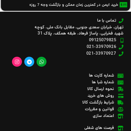
خرید ایمن در کمترین زمان ممکن و بازگشت وجه 7 روزه
تماس با ما
تهران، خیابان سعدی جنوبی، مقابل بانک ملی، کوچه
شهید فخرایی، پاساژ فرهاد، طبقه همکف، پلاک 31
09125079825
021-33970926
021-33970927
شماره کارت ها
شماره شبا ها
نحوه ارسال کالا
روش های خرید
شرایط بازگشت کالا
قوانین و مقررات
اعتماد سازی
فرصت های شغلی