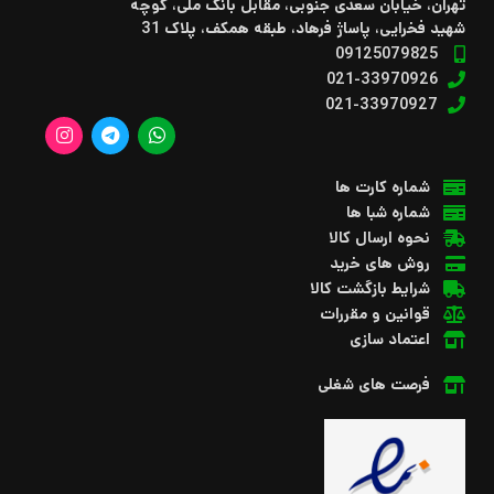
تهران، خیابان سعدی جنوبی، مقابل بانک ملی، کوچه
شهید فخرایی، پاساژ فرهاد، طبقه همکف، پلاک 31
09125079825
021-33970926
021-33970927
شماره کارت ها
شماره شبا ها
نحوه ارسال کالا
روش های خرید
شرایط بازگشت کالا
قوانین و مقررات
اعتماد سازی
فرصت های شغلی