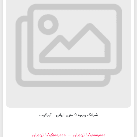
شیلنگ ویبره 9 متری ایرانی – آریاکوب
18,000,000
تومان
–
18,500,000
تومان