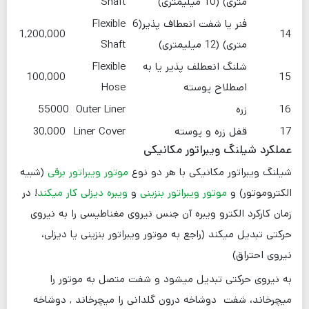
متری) (10 میلیمتری)
Shaft
فنر یا شفت انعطاف پذیر(6
Flexible
1,200,000
14
متری) (12 میلیمتری)
Shaft
شلنگ انعطلف پذیر یا به
Flexible
100,000
15
اصطلاح پوسته
Hose
16
زره
Outer Liner
55000
17
قفل زره و پوسته
Liner Cover
30,000
عملکرد شیلنگ ویبراتور مکانیکی
شیلنگ ویبراتور مکانیکی با هر دو نوع
موتور ویبراتور برقی
(شبیه
الکتروموتور) و
موتور ویبراتور بنزینی
و
ویبره دیزلی کار میکند
! در
زمان کارکرد الکترو ویبره آن جنس نیروی مغناطیسی را به نیروی
حرکتی تبدیل میکند (راجع به موتور ویبراتور بنزینی یا دیزلی،
نیروی احتراق)
به نیروی حرکتی تبدیل میشود و شفت متصل به موتور را
میچرخاند، شفت دوشاخه درون گلدانی را میچرخاند , دوشاخه