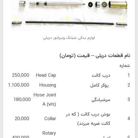
لوازم یدکی شیلنگ ویبراتور دریلی
نام قطعات دریلی – قیمت (تومان)
شماره
1
درب کالت
Head Cap
250,000
2
پوکر کامل
Housing
1.100.000
Hose Joint
3
سرشیلنگی
180,000
A (v/s)
بوش درب کالت ( که در
20,000
Collar
4
کالت ضربه میزند)
Rotary
5
امپلر
400,000