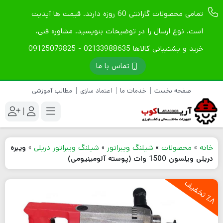
تمامی محصولات گارانتی 60 روزه دارند. قیمت ها آپدیت
است. نوع ارسال را در توضیحات بنویسید. مشاوره فنی،
خرید و پشتیبانی کالاها 02133988635 - 09125079825
تماس با ما
صفحه نخست
خدمات ما
اعتماد سازی
مطالب آموزشی
|
خانه
»
محصولات
»
شیلنگ ویبراتور
»
شیلنگ ویبراتور دریلی
»
ویبره
دریلی ویلسون 1500 وات (پوسته آلومینیومی)
8
ت
خ
ف
ی
٪
ف