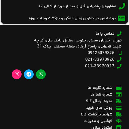
مشاوره و پشتیبانی قبل و بعد از خرید از 9 الی 17
خرید ایمن در کمترین زمان ممکن و بازگشت وجه 7 روزه
تماس با ما
تهران، خیابان سعدی جنوبی، مقابل بانک ملی، کوچه
شهید فخرایی، پاساژ فرهاد، طبقه همکف، پلاک 31
09125079825
021-33970926
021-33970927
شماره کارت ها
شماره شبا ها
نحوه ارسال کالا
روش های خرید
شرایط بازگشت کالا
قوانین و مقررات
اعتماد سازی