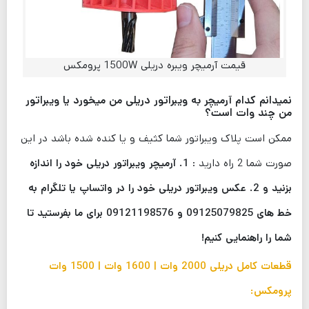
قیمت آرمیچر ویبره دریلی 1500W پرومکس
نمیدانم کدام آرمیچر به ویبراتور دریلی من میخورد یا ویبراتور
من چند وات است؟
ممکن است پلاک ویبراتور شما کثیف و یا کنده شده باشد در این
صورت شما 2 راه دارید :
1. آرمیچر ویبراتور دریلی خود را اندازه
بزنید و 2. عکس ویبراتور دریلی خود را در واتساپ یا تلگرام به
خط های 09125079825 و 09121198576 برای ما بفرستید تا
شما را راهنمایی کنیم!
قطعات کامل دریلی 2000 وات | 1600 وات | 1500 وات
پرومکس: