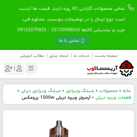
تمامی محصولات گارانتی 60 روزه دارند. قیمت ها آپدیت
است. نوع ارسال را در توضیحات بنویسید. مشاوره فنی،
خرید و پشتیبانی کالاها 02133988635 - 09125079825
تماس با ما
صفحه نخست
خدمات ما
اعتماد سازی
مطالب آموزشی
|
خانه
»
محصولات
»
شیلنگ ویبراتور
»
شیلنگ ویبراتور دریلی
»
قطعات ویبره دریلی
»
آرمیچر ویبره دریلی 1500w پرومکس