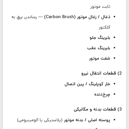
ثابت موتور
ذغال / زغال موتور (Carbon Brush)
— رساندن برق به
کلکتور
بلبرینگ جلو
بلبرینگ عقب
شفت موتور
2) قطعات انتقال نیرو
خار کوپلینگ / پین اتصال
چرخ‌دنده
3) قطعات بدنه و مکانیکی
پوسته اصلی / بدنه موتور
(پلاستیکی یا آلومینیومی)