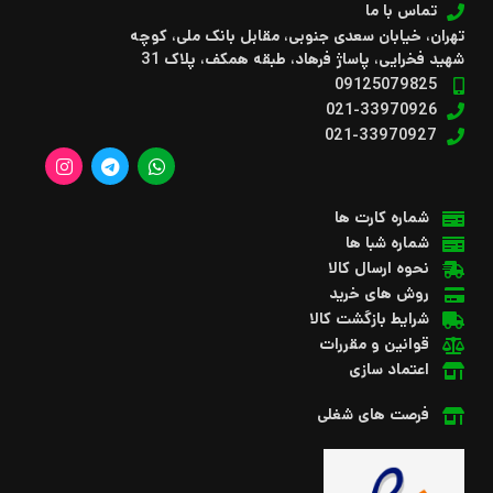
تماس با ما
تهران، خیابان سعدی جنوبی، مقابل بانک ملی، کوچه
شهید فخرایی، پاساژ فرهاد، طبقه همکف، پلاک 31
09125079825
021-33970926
021-33970927
شماره کارت ها
شماره شبا ها
نحوه ارسال کالا
روش های خرید
شرایط بازگشت کالا
قوانین و مقررات
اعتماد سازی
فرصت های شغلی