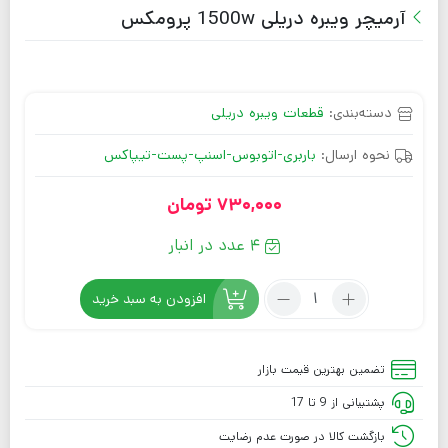
آرمیچر ویبره دریلی 1500w پرومکس
دسته‌بندی:
قطعات ویبره دریلی
نحوه ارسال:
باربری-اتوبوس-اسنپ-پست-تیپاکس
730,000
تومان
4 عدد در انبار
افزودن به سبد خرید
تضمین بهترین قیمت بازار
پشتیبانی از 9 تا 17
بازگشت کالا در صورت عدم رضایت