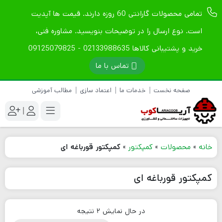
تمامی محصولات گارانتی 60 روزه دارند. قیمت ها آپدیت
است. نوع ارسال را در توضیحات بنویسید. مشاوره فنی،
خرید و پشتیبانی کالاها 02133988635 - 09125079825
تماس با ما
صفحه نخست
خدمات ما
اعتماد سازی
مطالب آموزشی
|
خانه
»
محصولات
»
کمپکتور
»
کمپکتور قورباغه ای
کمپکتور قورباغه ای
در حال نمایش 2 نتیجه