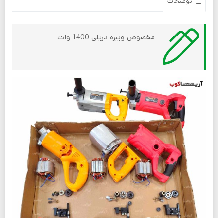
توضیحات
مخصوص ویبره دریلی 1400 وات