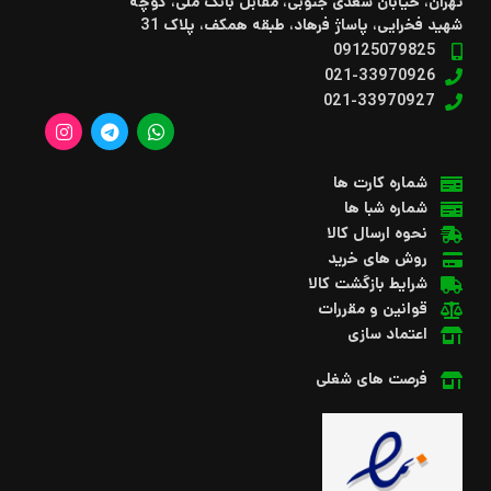
تهران، خیابان سعدی جنوبی، مقابل بانک ملی، کوچه
شهید فخرایی، پاساژ فرهاد، طبقه همکف، پلاک 31
09125079825
021-33970926
021-33970927
شماره کارت ها
شماره شبا ها
نحوه ارسال کالا
روش های خرید
شرایط بازگشت کالا
قوانین و مقررات
اعتماد سازی
فرصت های شغلی