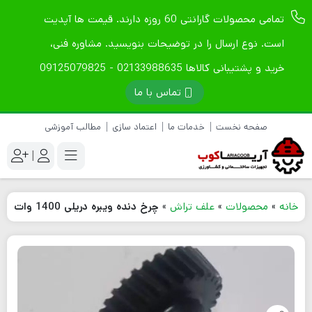
تمامی محصولات گارانتی 60 روزه دارند. قیمت ها آپدیت
است. نوع ارسال را در توضیحات بنویسید. مشاوره فنی،
خرید و پشتیبانی کالاها 02133988635 - 09125079825
تماس با ما
صفحه نخست
خدمات ما
اعتماد سازی
مطالب آموزشی
|
خانه
»
محصولات
»
علف تراش
»
چرخ دنده ویبره دریلی 1400 وات