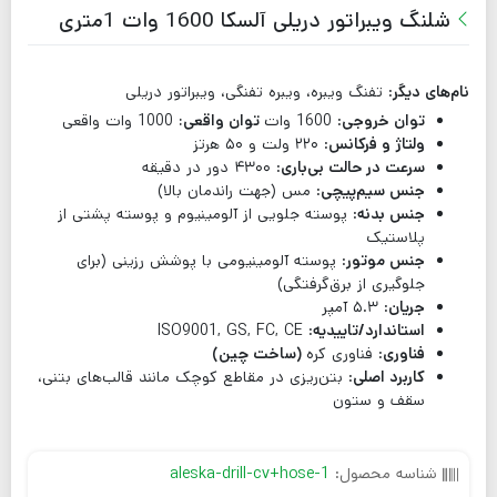
شلنگ ویبراتور دریلی آلسکا 1600 وات 1متری
نام‌های دیگر
: تفنگ ویبره، ویبره تفنگی، ویبراتور دریلی
توان خروجی
: 1600 وات
توان واقعی:
1000 وات واقعی
ولتاژ و فرکانس
: ۲۲۰ ولت و ۵۰ هرتز
سرعت در حالت بی‌باری
: ۴۳۰۰ دور در دقیقه
جنس سیم‌پیچی
: مس (جهت راندمان بالا)
جنس بدنه
: پوسته جلویی از آلومینیوم و پوسته پشتی از
پلاستیک
جنس موتور
: پوسته آلومینیومی با پوشش رزینی (برای
جلوگیری از برق‌گرفتگی)
جریان
: ۵.۳ آمپر
استاندارد/تاییدیه
: ISO9001, GS, FC, CE
فناوری
: فناوری کره
(ساخت چین)
کاربرد اصلی
: بتن‌ریزی در مقاطع کوچک مانند قالب‌های بتنی،
سقف و ستون
شناسه محصول:
aleska-drill-cv+hose-1