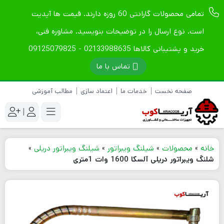
تمامی محصولات گارانتی 60 روزه دارند. قیمت ها آپدیت
است. نوع ارسال را در توضیحات بنویسید. مشاوره فنی،
خرید و پشتیبانی کالاها 02133988635 - 09125079825
تماس با ما
صفحه نخست
خدمات ما
اعتماد سازی
مطالب آموزشی
|
خانه
»
محصولات
»
شیلنگ ویبراتور
»
شیلنگ ویبراتور دریلی
»
شلنگ ویبراتور دریلی آلسکا 1600 وات 1متری