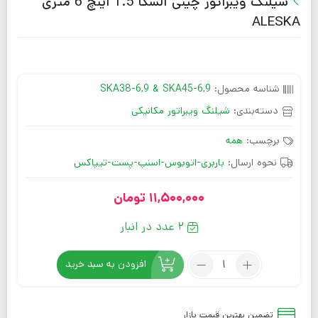
شیلنگ ویبراتور چینی آلسکا 1.5 اینچ 6 متری
ALESKA
شناسه محصول:
SKA38-6,9 & SKA45-6,9
دسته‌بندی:
شیلنگ ویبراتور مکانیکی
برچسب:
همه
نحوه ارسال:
باربری-اتوبوس-اسنپ-پست-تیپاکس
11,500,000
تومان
2 عدد در انبار
افزودن به سبد خرید
تضمین بهترین قیمت بازار