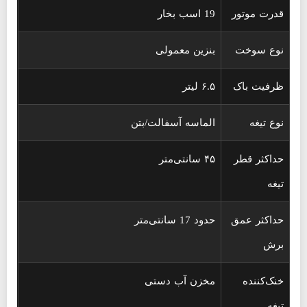
قدرت موتور
19 اسب بخار
نوع سوخت
بنزین معمولی
ظرفیت باک
۶.۵ لیتر
نوع تیغه
الماسه آسفالت/بتن
حداکثر قطر
۴۵ سانتی‌متر
تیغه
حداکثر عمق
حدود 17 سانتی‌متر
برش
خنک‌کننده
مخزن آب دستی
تیغه