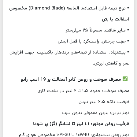
* نوع تیغه قابل استفاده:
الماسه (Diamond Blade) مخصوص
آسفالت یا بتن
* سایز شافت: معمولاً ۲۵ میلی‌متر
* جهت چرخش: راست‌گرد با قفل ایمنی
* پیشنهاد: استفاده از تیغه‌های برندهای باکیفیت جهت افزایش
عمر و کاهش لرزش.
مصرف سوخت و روغن کاتر آسفالت بر 19 اسب راتو
مصرف سوخت: حدود ۱.۵ تا ۲ لیتر در ساعت کاری
ظرفیت باک: ۶.۵ لیتر بنزین
نوع بنزین: بنزین معمولی بدون سرب
ظرفیت روغن موتور: ۱.۱ لیتر تا نشانگرِ (گِژ) پر شود!
نوع روغن پیشنهادی: ۱۰W40 یا SAE30 مخصوص هوای گرم