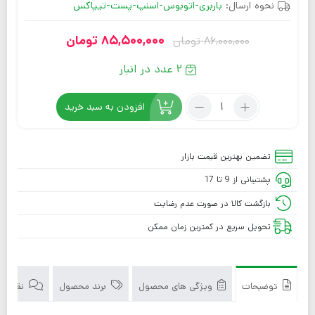
نحوه ارسال:
باربری-اتوبوس-اسنپ-پست-تیپاکس
85,500,000
تومان
86,000,000
تومان
2 عدد در انبار
افزودن به سبد خرید
تضمین بهترین قیمت بازار
پشتیبانی از 9 تا 17
بازگشت کالا در صورت عدم رضایت
تحویل سریع در کمترین زمان ممکن
توضیحات
ویژگی های محصول
برند محصول
نقد و بر