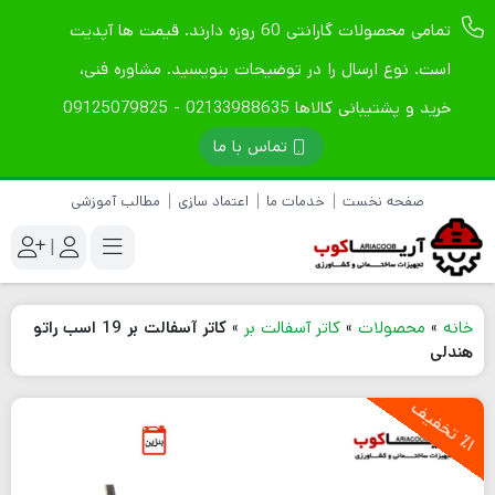
تمامی محصولات گارانتی 60 روزه دارند. قیمت ها آپدیت
است. نوع ارسال را در توضیحات بنویسید. مشاوره فنی،
خرید و پشتیبانی کالاها 02133988635 - 09125079825
تماس با ما
صفحه نخست
خدمات ما
اعتماد سازی
مطالب آموزشی
|
خانه
»
محصولات
»
کاتر آسفالت بر
»
کاتر آسفالت بر 19 اسب راتو
هندلی
1
ت
خ
ف
ی
٪
ف