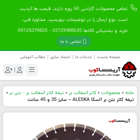
تمامی محصولات گارانتی 60 روزه دارند. قیمت ها آپدیت
است. نوع ارسال را در توضیحات بنویسید. مشاوره فنی،
خرید و پشتیبانی کالاها 02133988635 - 09125079825
تماس با ما
صفحه نخست
خدمات ما
اعتماد سازی
مطالب آموزشی
|
خانه
»
محصولات
»
کاتر آسفالت بر
»
تیغه کاتر آسفالت بر - بتن بر
»
تیغه کاتر بتن بر آلسکا ALESKA – سایز 35 و 45 سانت