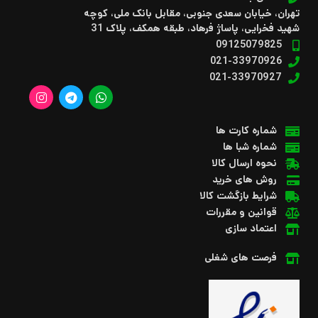
تهران، خیابان سعدی جنوبی، مقابل بانک ملی، کوچه
شهید فخرایی، پاساژ فرهاد، طبقه همکف، پلاک 31
09125079825
021-33970926
021-33970927
شماره کارت ها
شماره شبا ها
نحوه ارسال کالا
روش های خرید
شرایط بازگشت کالا
قوانین و مقررات
اعتماد سازی
فرصت های شغلی