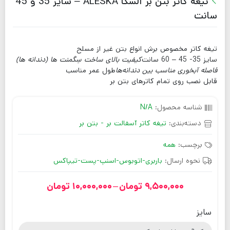
تیغه کاتر بتن بر آلسکا ALESKA – سایز 35 و 45
سانت
تیغه کاتر مخصوص برش انواع بتن غیر از مسلح
سایز 35- 45 – 60 سانت
کیفیت بالای ساخت سِگمنت ها (دندانه ها)
فاصله آبخوری مناسب بین دندانه‌ها
طول عمر مناسب
قابل نصب روی تمام کاترهای بتن بر
شناسه محصول:
N/A
دسته‌بندی:
تیغه کاتر آسفالت بر - بتن بر
برچسب:
همه
نحوه ارسال:
باربری-اتوبوس-اسنپ-پست-تیپاکس
9,500,000
تومان
–
10,000,000
تومان
سایز