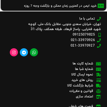
خرید ایمن در کمترین زمان ممکن و بازگشت وجه 7 روزه
تماس با ما
تهران، خیابان سعدی جنوبی، مقابل بانک ملی، کوچه
شهید فخرایی، پاساژ فرهاد، طبقه همکف، پلاک 31
09125079825
021-33970926
021-33970927
شماره کارت ها
شماره شبا ها
نحوه ارسال کالا
روش های خرید
شرایط بازگشت کالا
قوانین و مقررات
اعتماد سازی
فرصت های شغلی