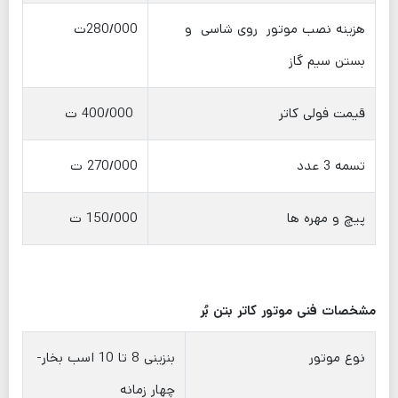
هزینه نصب موتور روی شاسی و
280/000ت
بستن سیم گاز
قیمت فولی کاتر
400/000 ت
تسمه 3 عدد
270/000 ت
پیچ و مهره ها
150/000 ت
مشخصات فنی موتور کاتر بتن بُر
نوع موتور
بنزینی 8 تا 10 اسب بخار-
چهار زمانه