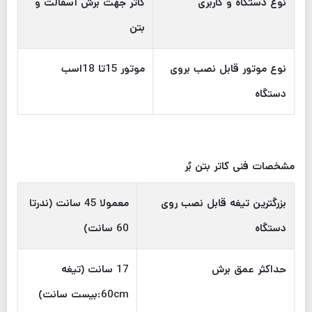
نوع دستگاه و کاربری
کاتر جهت برش آسفالت و
بتن
نوع موتور قابل نصب بروی
موتور 15تا 18اسب
دستگاه
مشخصات فنی کاتر بتن بُر
بزرگترین تیغه قابل نصب روی
معمولا 45 سانت (ندرتا
دستگاه
60 سانت)
حداکثر عمق برش
17 سانت (تیغه
60cm:بیست سانت)