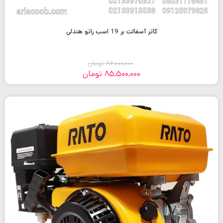
کاتر آسفالت بر 19 اسب راتو هندلی
86,000,000
تومان
85,500,000
تومان