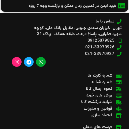
خرید ایمن در کمترین زمان ممکن و بازگشت وجه 7 روزه
تماس با ما
تهران، خیابان سعدی جنوبی، مقابل بانک ملی، کوچه
شهید فخرایی، پاساژ فرهاد، طبقه همکف، پلاک 31
09125079825
021-33970926
021-33970927
شماره کارت ها
شماره شبا ها
نحوه ارسال کالا
روش های خرید
شرایط بازگشت کالا
قوانین و مقررات
اعتماد سازی
فرصت های شغلی