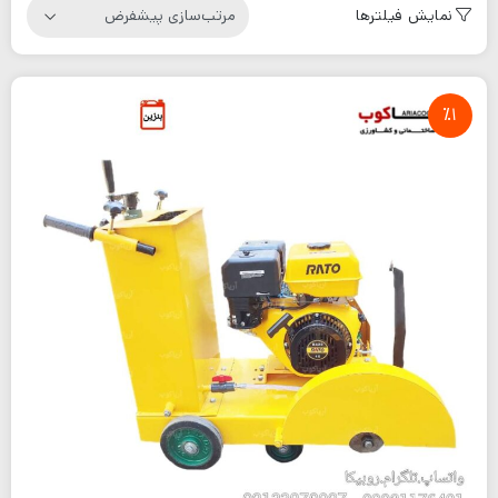
نمایش فیلترها
٪1