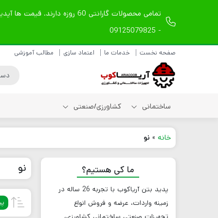
- 09125079825
صفحه نخست
خدمات ما
اعتماد سازی
مطالب آموزشی
ساختمانی
کشاورزی/صنعتی
خانه
»
نو
شیلنگ ویبراتور دریلی
نو
ما کی هستیم؟
شیلنگ ویبراتور
مکانیکی
پدید بتن آریاکوب
با تجربه
26
ساله در
شیلنگ ویبراتور بادی
پی
زمینه واردات، عرضه و فروش انواع
لوازم یدکی شیلنگ
ویبراتور
تجهیزات صنعتی ساختمانی کشاورزی،