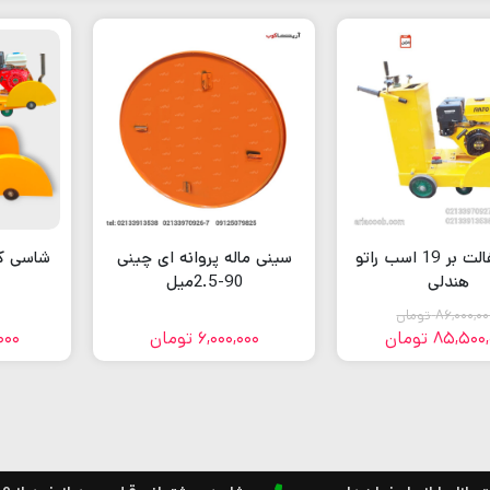
کاتر آسفالت بر 19 اسب راتو
سینی ماله پروانه ای چینی
شاسی کات
هندلی
90-2.5میل
86,000,00
تومان
85,500,
تومان
6,000,000
تومان
000