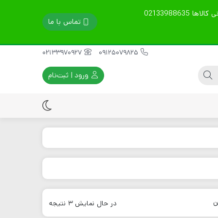
تمامی محصولات گارانتی 60 روزه دارند. قیمت ها آپدیت است. نوع ارسال را در توضیحات بنویسید. مشاوره فنی، خرید و پشتیبانی کالاها 02133988635
تماس با ما
02133970927
09125079825
ورود | ثبت‌نام
ماله پروانه ای
موتور ویبراتور برقی
سینی ماله پروانه ای
موتور ویبراتور بنزینی
تیغه ماله پروانه ای
موتور ویبراتور دیزلی
قطعات یدکی موتور
ن
در حال نمایش 3 نتیجه
ویبره