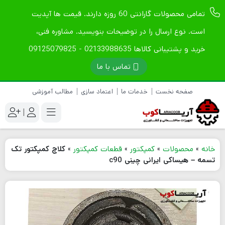
تمامی محصولات گارانتی 60 روزه دارند. قیمت ها آپدیت
است. نوع ارسال را در توضیحات بنویسید. مشاوره فنی،
خرید و پشتیبانی کالاها 02133988635 - 09125079825
تماس با ما
صفحه نخست
خدمات ما
اعتماد سازی
مطالب آموزشی
|
خانه
»
محصولات
»
کمپکتور
»
قطعات کمپکتور
»
کلاچ کمپکتور تک
تسمه – هیساکی ایرانی چینی c90