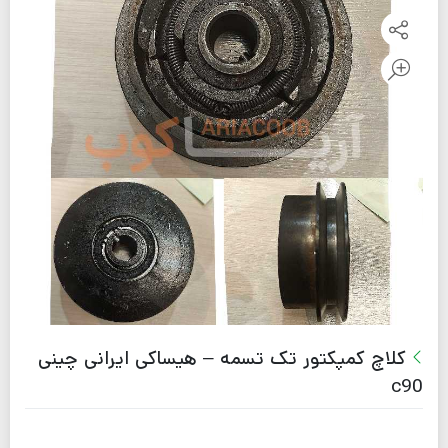
کلاچ کمپکتور تک تسمه – هیساکی ایرانی چینی
c90