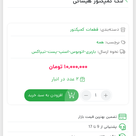
لنگ کمپکتور هیساکی
دسته‌بندی:
قطعات کمپکتور
برچسب:
همه
نحوه ارسال:
باربری-اتوبوس-اسنپ-پست-تیپاکس
10,000,000
تومان
2 عدد در انبار
افزودن به سبد خرید
تضمین بهترین قیمت بازار
پشتیبانی از 9 تا 17