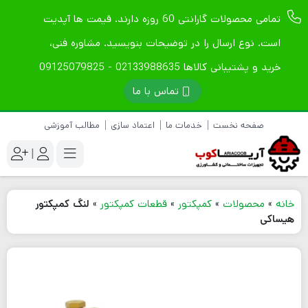
تمامی محصولات گارانتی 60 روزه دارند. قیمت ها آپدیت
است. نوع ارسال را در توضیحات بنویسید. مشاوره فنی،
خرید و پشتیبانی کالاها 02133988635 - 09125079825
تماس با ما
صفحه نخست
خدمات ما
اعتماد سازی
مطالب آموزشی
|
خانه
»
محصولات
»
کمپکتور
»
قطعات کمپکتور
»
لنگ کمپکتور
هیساکی