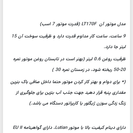
مدل موتور آن LT170F (قدرت موتور 7 اسب)
9 ساعت، ساعت کار مداوم قدرت دارد و ظرفیت سوخت آن 15
لیتر جا دارد.
ظرفیت روغن 0.6 لیتر (بهتر است در تابستان روغن موتور نمره
20-50 ریخته شود، در زمستان نمره 30 )
(* برای دوام و بهتر کار کردن موتور حتما داخل صافی باک بنرین
مقداری پنبه قرار دهید جهت جذب آب بنزین برای جلوگیری از
زنگ زدگی سوزن ژیگلور یا کاربراتور دستگاه می باشد.)
دارای دینام کیفیت بالا با موتور Lutian، دارای گواهینامه EU II