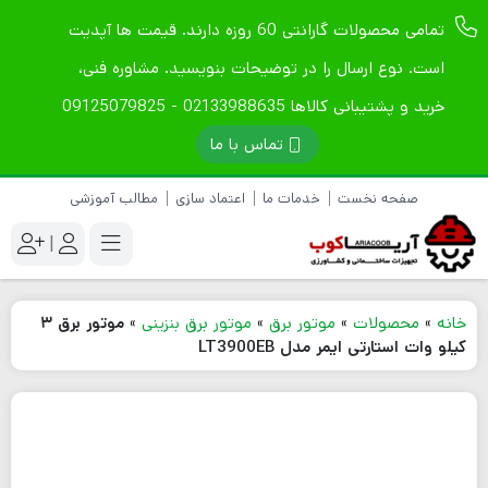
تمامی محصولات گارانتی 60 روزه دارند. قیمت ها آپدیت
است. نوع ارسال را در توضیحات بنویسید. مشاوره فنی،
خرید و پشتیبانی کالاها 02133988635 - 09125079825
تماس با ما
صفحه نخست
خدمات ما
اعتماد سازی
مطالب آموزشی
|
خانه
»
محصولات
»
موتور برق
»
موتور برق بنزینی
»
موتور برق ۳
کیلو وات استارتی ایمر مدل LT3900EB