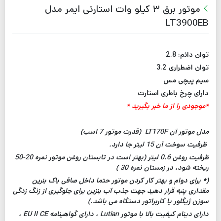
موتور برق ۳ کیلو وات استارتی ایمر مدل
LT3900EB
توان دائم: 2.8
توان اضطراری 3.2
سیم پیچی مس
دارای چرخ باطری استارت
*موجودی را از ما خبر بگیرید *
مدل موتور آن LT170F (قدرت موتور 7 اسب)
ظرفیت سوخت آن 15 لیتر جا دارد.
ظرفیت روغن 0.6 لیتر (بهتر است در تابستان روغن موتور نمره 20-50
ریخته شود، در زمستان نمره 30 )
(* برای دوام و بهتر کار کردن موتور حتما داخل صافی باک بنرین
مقداری پنبه قرار دهید جهت جذب آب بنزین برای جلوگیری از زنگ زدگی
سوزن ژیگلور یا کاربراتور دستگاه می باشد.)
دارای دینام کیفیت بالا با موتور Lutian ، دارای گواهینامه EU II CE ،