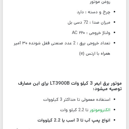
روغن موتور
چرخ و دسته : دارد
میزان صدا : 72 دسی بل
ولتاژ خروجی : ۲۲۰ AC
تعداد خروجی برق : 2 عدد صنعتی قفل شونده ۳۰ آمپر
همراه با ارتس (e)
موتور برق ایمر 3 کیلو وات LT3900B برای این مصارف
توصیه میشود:
استفاده معمولی تا حداکثر 3 کیلووات
الکتروموتور
تا 2.2 کیلو وات
انواع پمپ آب تا 3 اسب یا 2.2 کیلووات