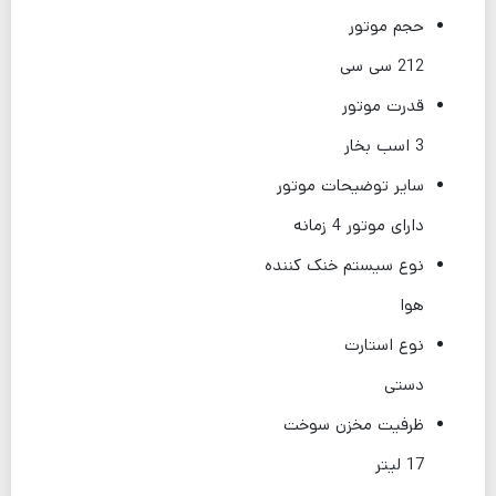
حجم موتور
212 سی سی
قدرت موتور
3 اسب بخار
سایر توضیحات موتور
دارای موتور 4 زمانه
نوع سیستم خنک کننده
هوا
نوع استارت
دستی
ظرفیت مخزن سوخت
17 لیتر