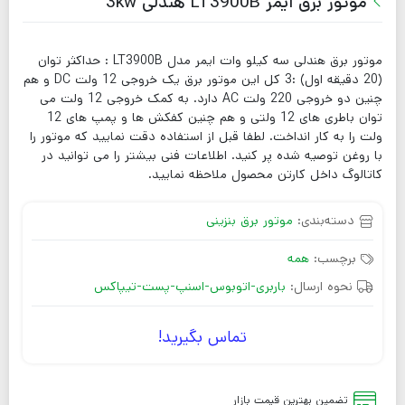
موتور برق ایمر LT3900B هندلی 3kw
موتور برق هندلی سه کیلو وات ایمر مدل LT3900B : حداکثر توان
(20 دقیقه اول) :3 کل این موتور برق یک خروجی 12 ولت DC و هم
چنین دو خروجی 220 ولت AC دارد. به کمک خروجی 12 ولت می
توان باطری های 12 ولتی و هم چنین کفکش ها و پمپ های 12
ولت را به کار انداخت. لطفا قبل از استفاده دقت نمایید که موتور را
با روغن توصیه شده پر کنید. اطلاعات فنی بیشتر را می توانید در
کاتالوگ داخل کارتن محصول ملاحظه نمایید.
دسته‌بندی:
موتور برق بنزینی
برچسب:
همه
نحوه ارسال:
باربری-اتوبوس-اسنپ-پست-تیپاکس
تماس بگیرید!
تضمین بهترین قیمت بازار