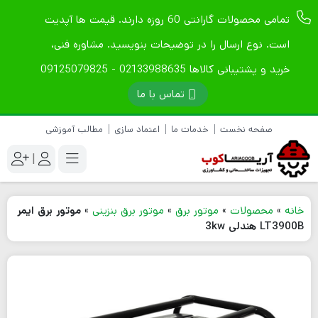
تمامی محصولات گارانتی 60 روزه دارند. قیمت ها آپدیت
است. نوع ارسال را در توضیحات بنویسید. مشاوره فنی،
خرید و پشتیبانی کالاها 02133988635 - 09125079825
تماس با ما
صفحه نخست
خدمات ما
اعتماد سازی
مطالب آموزشی
|
خانه
»
محصولات
»
موتور برق
»
موتور برق بنزینی
»
موتور برق ایمر
LT3900B هندلی 3kw