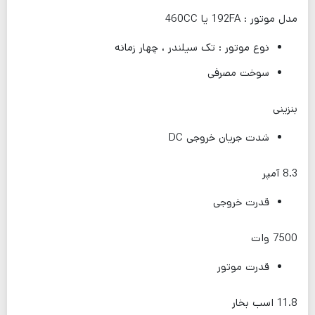
مدل موتور : 192FA یا 460CC
نوع موتور : تک سیلندر ، چهار زمانه
سوخت مصرفی
بنزینی
شدت جریان خروجی DC
8.3 آمپر
قدرت خروجی
7500 وات
قدرت موتور
11.8 اسب بخار