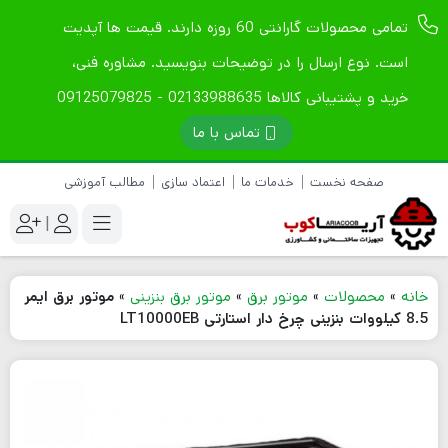
تمامی محصولات گارانتی 60 روزه دارند. قیمت ها آپدیت
است. نوع ارسال را در توضیحات بنویسید. مشاوره فنی،
خرید و پشتیبانی کالاها 02133988635 - 09125079825
تماس با ما
صفحه نخست
خدمات ما
اعتماد سازی
مطالب آموزشی
|
خانه
»
محصولات
»
موتور برق
»
موتور برق بنزینی
»
موتور برق ایمر
8.5 کیلووات بنزینی چرخ دار استارتی LT10000EB