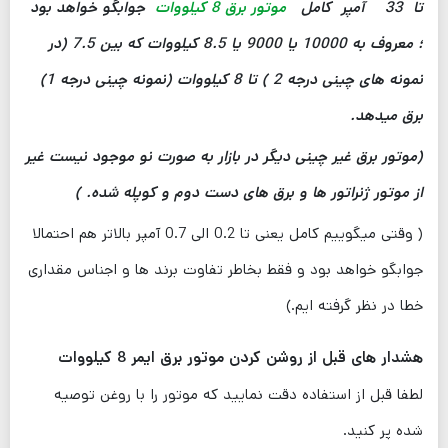
تا 33 آمپر کامل
موتور برق 8 کیلووات
جوابگو خواهد بود
؛ معروف به 10000 یا 9000 یا 8.5 کیلووات که بین 7.5 (در
نمونه های چینی درجه 2 ) تا 8 کیلووات (نمونه چینی درجه 1)
برق میدهد.
(موتور برق غیر چینی دیگر در بازار به صورت نو موجود نیست غیر
از موتور ژنراتور ها و برق های دست دوم و کوپله شده. )
( وقتی میگوییم کامل یعنی تا 0.2 الی 0.7 آمپر بالاتر هم احتمالا
جوابگو خواهد بود و فقط بخاطر تفاوت برند ها و اجناس مقداری
خطا در نظر گرفته ایم.)
هشدار های قبل از روشن کردن موتور برق ایمر 8 کیلووات
لطفا قبل از استفاده دقت نمایید که موتور را با روغن توصیه
شده پر کنید.