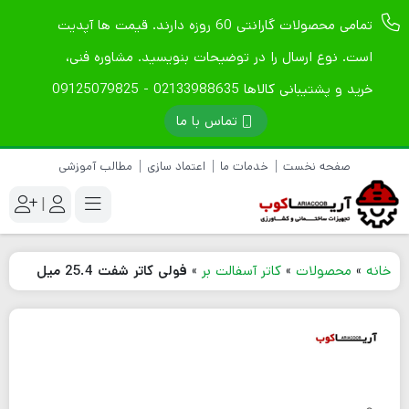
تمامی محصولات گارانتی 60 روزه دارند. قیمت ها آپدیت
است. نوع ارسال را در توضیحات بنویسید. مشاوره فنی،
خرید و پشتیبانی کالاها 02133988635 - 09125079825
تماس با ما
صفحه نخست
خدمات ما
اعتماد سازی
مطالب آموزشی
|
خانه
»
محصولات
»
کاتر آسفالت بر
»
فولی کاتر شفت 25.4 میل