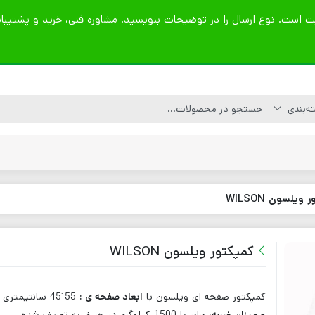
ویلسون WILSON
کاتر آسفالت بر
موتور برق بنزینی
کمپکتور قورباغه ای
لوازم یدکی کاتر
موتور برق دیزلی
کمپکتور صفحه ای
کمپکتور ویلسون WILSON
آسفالت و بتن
قطعات کمپکتور
کاتر بتن بر
تیغه کاتر آسفالت بر
کمپکتور صفحه ای ویلسون با
ابعاد صفحه ی :
55´45 سانتیمتری
– بتن بر