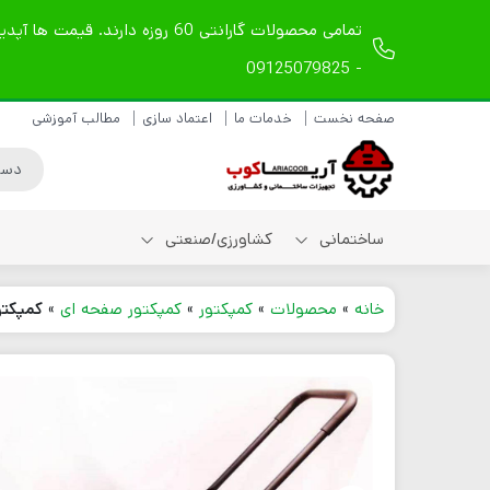
- 09125079825
صفحه نخست
خدمات ما
اعتماد سازی
مطالب آموزشی
ساختمانی
کشاورزی/صنعتی
خانه
»
محصولات
»
کمپکتور
»
کمپکتور صفحه ای
»
کمپکتور 
شیلنگ ویبراتور دریلی
شیلنگ ویبراتور
مکانیکی
شیلنگ ویبراتور بادی
لوازم یدکی شیلنگ
ویبراتور