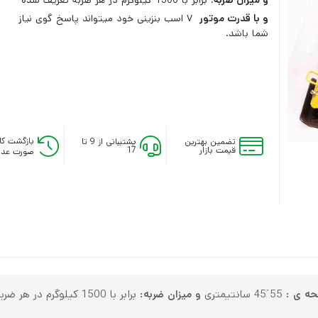
و میزان ضربه:
برابر با 1500 کیلوگرم در هر ضربه تعریف شده
و با قدرت موتور
۷ اسب بنزینی خود میتواند پاسخ گوی نیاز
شما باشد.
بازگشت کال
تضمین بهترین
پشتیبانی از 9 تا
قیمت بازار
17
صورت عدم
حه ی :
55´45 سانتیمتری
و میزان ضربه:
برابر با 1500 کیلوگرم در هر ضربه تعریف شده