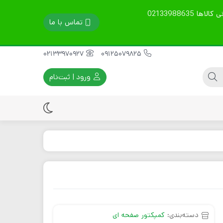
تمامی محصولات گارانتی 60 روزه دارند. قیمت ها آپدیت است. نوع ارسال را در توضیحات بنویسید. مشاوره فنی، خرید و پشتیبانی کالاها 02133988635
تماس با ما
02133970927
09125079825
ورود | ثبت‌نام
ماله پروانه ای
موتور ویبراتور برقی
سینی ماله پروانه ای
موتور ویبراتور بنزینی
تیغه ماله پروانه ای
موتور ویبراتور دیزلی
قطعات یدکی موتور
ویبره
دسته‌بندی:
کمپکتور صفحه ای