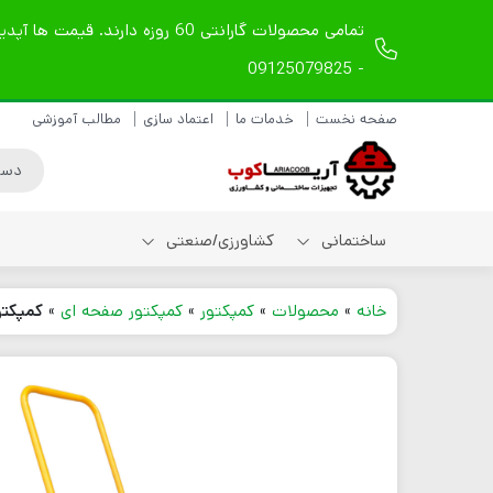
- 09125079825
صفحه نخست
خدمات ما
اعتماد سازی
مطالب آموزشی
ساختمانی
کشاورزی/صنعتی
خانه
»
محصولات
»
کمپکتور
»
کمپکتور صفحه ای
»
کمپکتور
شیلنگ ویبراتور دریلی
شیلنگ ویبراتور
مکانیکی
شیلنگ ویبراتور بادی
لوازم یدکی شیلنگ
ویبراتور