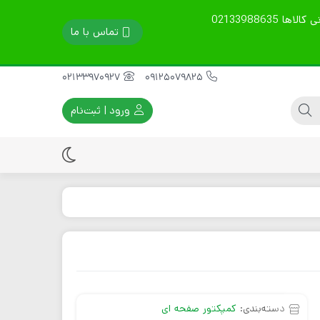
تمامی محصولات گارانتی 60 روزه دارند. قیمت ها آپدیت است. نوع ارسال را در توضیحات بنویسید. مشاوره فنی، خرید و پشتیبانی کالاها 02133988635
تماس با ما
02133970927
09125079825
ورود | ثبت‌نام
ماله پروانه ای
موتور ویبراتور برقی
سینی ماله پروانه ای
موتور ویبراتور بنزینی
تیغه ماله پروانه ای
موتور ویبراتور دیزلی
قطعات یدکی موتور
ویبره
دسته‌بندی:
کمپکتور صفحه ای