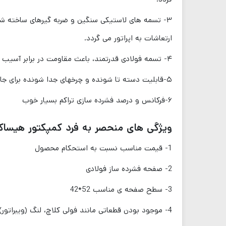
۳- تسمه های لاستیکی سنگین و ضربه گیرهای ساخته شد
ارتعاشات به اپراتور می گردد.
۴- تسمه فولادی قدرتمند، باعث مقاومت در برابر آسیب و ایمنی بیشتر دستگاه می گردد.
۵-قابلیت دسته تا شونده و چرخهای جدا شونده برای جابه جایی هر چه راحت تر
۶-فرکانس و درصد فشرده سازی تراکم بسیار خوب
ویژگی های منحصر به فرد کمپکتور هیساک
1- قیمت مناسب نسبت به استحکام محصول
2- صفحه فشرده ساز فولادی
3- سطح صفحه ی مناسب 52*42
4- موجود بودن قطعاتی مانند فولی کلاچ، لنگ (ویبراتور) و…