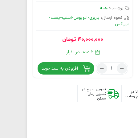
برچسب:
همه
نحوه ارسال:
باربری-اتوبوس-اسنپ-پست-
تیپاکس
40,000,000
تومان
2 عدد در انبار
افزودن به سبد خرید
تحویل سریع در
ا در
کمترین زمان
 رضایت
ممکن