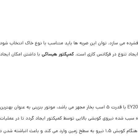
شرده می سازد. توان این ضربه ها باید متناسب با نوع خاک انتخاب شود
ایجاد تنوع در فرکانس کاری است.
کمپکتور هیساکی
با داشتن امکان ایجاد 
کمپکتور صفحه ای هیساکی به موتور بنزینی روبین مدل EY20 با قدرت ۵ اسب بخار مجهز می باش
ه سبب شده نیروی کوبشی بالایی توسط کمپکتور ایجاد گردد تا در عملیات
کمپکتور دستی هیساکی ۱.۵ تن بوده، بدین معنی که در هنگام کوبش ۱.۵ نیرو به سطح زمین وا