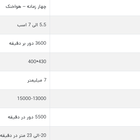
چهار زمانه – هواخنک
5.5 الی 7 اسب
3600 دور بر دقیقه
430*400
7 میلیمتر
15000-13000
5500 دور در دقیقه
20-الی 23 متر در دقیقه