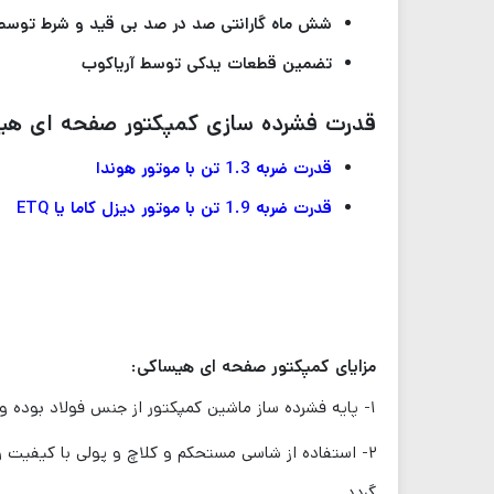
شش ماه گارانتی صد در صد بی قید و شرط توسط 
تضمین قطعات یدکی توسط آریاکوب
قدرت فشرده سازی کمپکتور صفحه ای هی
قدرت ضربه 1.3 تن با موتور هوندا
قدرت ضربه 1.9 تن با موتور دیزل کاما یا ETQ
مزایای کمپکتور صفحه ای هیساکی:
۱- پایه فشرده ساز ماشین کمپکتور از جنس فولاد بوده و در برابر سایش مقاوم می باشد. این امر باعث افزایش دوام و فشرده سازی بهتر سطح می گردد.
۲- استفاده از شاسی مستحکم و کلاچ و پولی با کیفیت 
گردد.