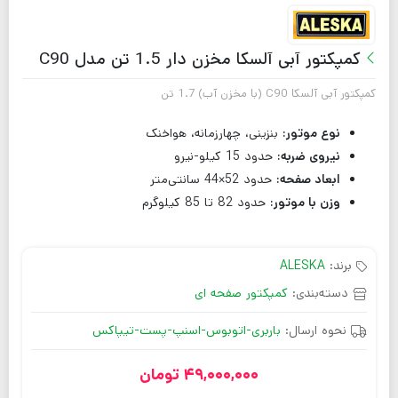
کمپکتور آبی آلسکا مخزن دار 1.5 تن مدل C90
کمپکتور آبی آلسکا C90 (با مخزن آب) 1.7 تن
نوع موتور:
بنزینی، چهارزمانه، هواخنک
نیروی ضربه:
حدود 15 کیلو-نیرو
ابعاد صفحه:
حدود 52×44 سانتی‌متر
وزن با موتور:
حدود 82 تا 85 کیلوگرم
برند:
ALESKA
دسته‌بندی:
کمپکتور صفحه ای
نحوه ارسال:
باربری-اتوبوس-اسنپ-پست-تیپاکس
49,000,000
تومان