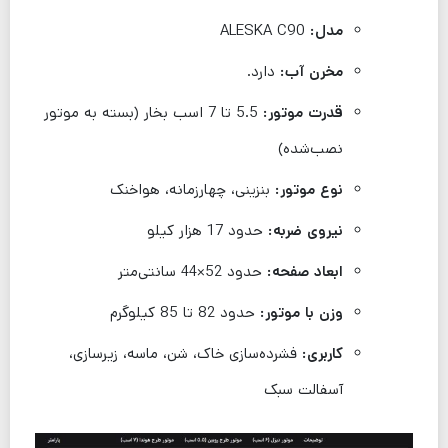
مدل:
ALESKA C90
مخرن آب‌:
دارد.
قدرت موتور:
5.5 تا 7 اسب بخار (بسته به موتور
نصب‌شده)
نوع موتور:
بنزینی، چهارزمانه، هواخنک
نیروی ضربه:
حدود 17 هزار کیلو
ابعاد صفحه:
حدود 52×44 سانتی‌متر
وزن با موتور:
حدود 82 تا 85 کیلوگرم
کاربری:
فشرده‌سازی خاک، شن، ماسه، زیرسازی،
آسفالت سبک