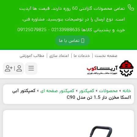
تمامی محصولات گارانتی 60 روزه دارند. قیمت ها آپدیت
است. نوع ارسال را در توضیحات بنویسید. مشاوره فنی،
خرید و پشتیبانی کالاها 02133988635 - 09125079825
تماس با ما
صفحه نخست
خدمات ما
اعتماد سازی
مطالب آموزشی
|
خانه
»
محصولات
»
کمپکتور
»
کمپکتور صفحه ای
»
کمپکتور آبی
آلسکا مخزن دار 1.5 تن مدل C90