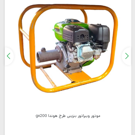
موتور ویبراتور بنزینی طرح هوندا gx200