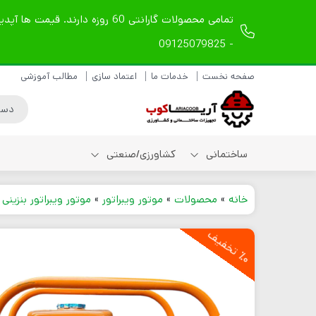
- 09125079825
صفحه نخست
خدمات ما
اعتماد سازی
مطالب آموزشی
ساختمانی
کشاورزی/صنعتی
خانه
»
محصولات
»
موتور ویبراتور
»
موتور ویبراتور بنزینی
»
شیلنگ ویبراتور دریلی
0
ت
خ
ف
ی
شیلنگ ویبراتور
٪
ف
مکانیکی
شیلنگ ویبراتور بادی
لوازم یدکی شیلنگ
ویبراتور