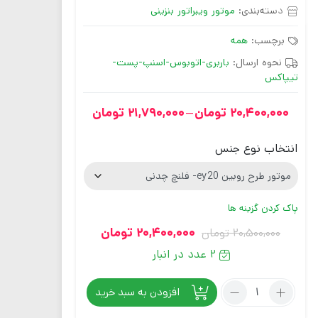
دسته‌بندی:
موتور ویبراتور بنزینی
برچسب:
همه
نحوه ارسال:
باربری-اتوبوس-اسنپ-پست-
تیپاکس
20,400,000
تومان
–
21,790,000
تومان
انتخاب نوع جنس
پاک کردن گزینه ها
20,400,000
تومان
20,500,000
تومان
2 عدد در انبار
افزودن به سبد خرید