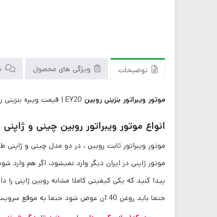
ویژگی های محصول
نق
توضیحات
موتور ویبراتور بنزینی روبین
EY20 | قیمت ویبره بنزینی روبین | گارانتی 2 ماهه | قطعات و لوازم یدکی موجود | ضمانت | ROBIN EY20 | وزن 15 کیلویی
انواع موتور ویبراتور روبین چینی و ژاپنی
موتور ویبراتور ثابت روبین ، در دو مدل چینی و ژاپنی ط
موتور ژاپنی در ایران دیگر وارد نمیشود، اگر هم وارد شو
حتما باید روغن 40 آن عوض شود حتما به موقع سرویس و تمیز کاری شود و .. اگر این کار ها انجام دهند موتور نوع چینی برای آنها برای طولانی مدت کار خواهد کرد.