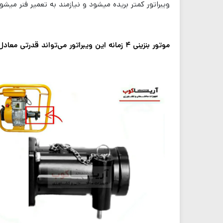
ویبراتور کمتر بریده میشود و نیازمند به تعمیر فنر میشو
موتور بنزینی ۴ زمانه این ویبراتور می‌تواند قدرتی معادل 5.2 اسب بخار تولید نماید.