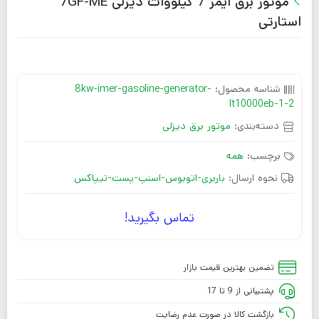
موتور برق ایمر 7 کیلووات دیزلی 7GF-ME
استارتی
شناسه محصول:
8kw-imer-gasoline-generator-
lt10000eb-1-2
دسته‌بندی:
موتور برق دیزلی
برچسب:
همه
نحوه ارسال:
باربری-اتوبوس-اسنپ-پست-تیپاکس
تماس بگیرید!
تضمین بهترین قیمت بازار
پشتیبانی از 9 تا 17
بازگشت کالا در صورت عدم رضایت