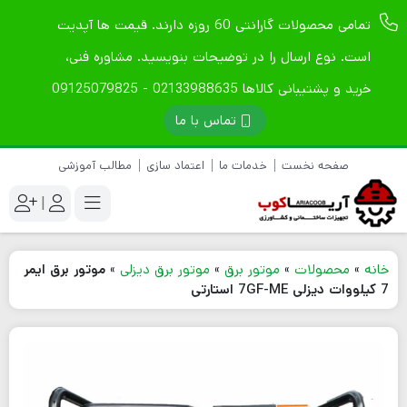
تمامی محصولات گارانتی 60 روزه دارند. قیمت ها آپدیت
است. نوع ارسال را در توضیحات بنویسید. مشاوره فنی،
خرید و پشتیبانی کالاها 02133988635 - 09125079825
تماس با ما
صفحه نخست
خدمات ما
اعتماد سازی
مطالب آموزشی
|
خانه
»
محصولات
»
موتور برق
»
موتور برق دیزلی
»
موتور برق ایمر
7 کیلووات دیزلی 7GF-ME استارتی