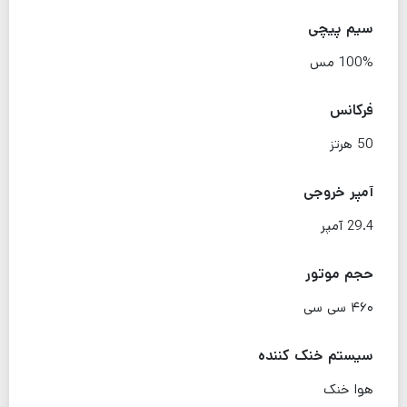
سیم پیچی
100% مس
فرکانس
50 هرتز
آمپر خروجی
29.4 آمپر
حجم موتور
۴۶۰ سی سی
سیستم خنک کننده
هوا خنک