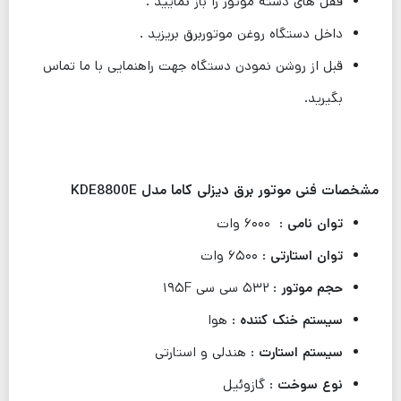
قفل های دسته موتور را باز نمایید .
داخل دستگاه روغن موتوربرق بریزید .
قبل از روشن نمودن دستگاه جهت راهنمایی با ما تماس
بگیرید.
مشخصات فنی موتور برق دیزلی کاما مدل KDE8800E
توان نامی
: ۶۰۰۰ وات
توان استارتی
: ۶۵۰۰ وات
حجم موتور
: ۵۳۲ سی سی ۱۹۵F
سیستم خنک کننده
: هوا
سیستم استارت
: هندلی و استارتی
نوع سوخت
: گازوئیل