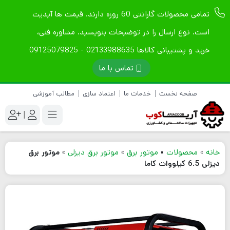
تمامی محصولات گارانتی 60 روزه دارند. قیمت ها آپدیت
است. نوع ارسال را در توضیحات بنویسید. مشاوره فنی،
خرید و پشتیبانی کالاها 02133988635 - 09125079825
تماس با ما
صفحه نخست
خدمات ما
اعتماد سازی
مطالب آموزشی
|
خانه
»
محصولات
»
موتور برق
»
موتور برق دیزلی
»
موتور برق
دیزلی 6.5 کیلووات کاما