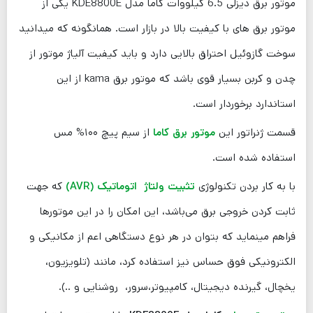
موتور برق دیزلی 6.5 کیلووات کاما مدل KDE8800E یکی از
موتور برق های با کیفیت بالا در بازار است. همانگونه که میدانید
سوخت گازوئیل احتراق بالایی دارد و باید کیفیت آلیاژ موتور از
چدن و کربن بسیار قوی باشد که موتور برق kama از این
استاندارد برخوردار است.
قسمت ژنراتور این
موتور برق کاما
از سیم پیچ ۱۰۰% مس
استفاده شده است.
با به کار بردن تکنولوژی
تثبیت ولتاژ اتوماتیک (AVR)
که جهت
ثابت کردن خروجی برق می‌باشد، این امکان را در این موتورها
فراهم مینماید که بتوان در هر نوع دستگاهی اعم از مکانیکی و
الکترونیکی فوق حساس نیز استفاده کرد، مانند (تلویزیون،
یخچال، گیرنده دیجیتال، کامپیوتر،سرور، روشنایی و ..).