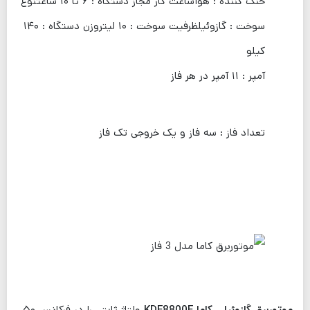
خنک کننده : هواساعت کار مجاز دستگاه : ۶ تا ۱۰ ساعتنوع
سوخت : گازوئیلظرفیت سوخت : ۱۰ لیتروزن دستگاه : ۱۴۰
کیلو
آمپر : ۱۱ آمپر در هر فاز
تعداد فاز : سه فاز و یک خروجی تک فاز
موتوربرق گازوئیلی کاما KDE8800E
ولتاژ ثابتی را در فرکانس ۵۰