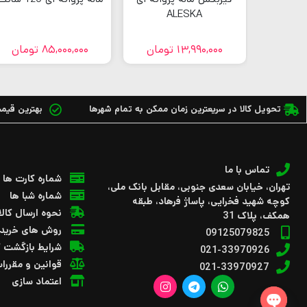
ALESKA
تومان
13,990,000
تومان
85,000,000
تومان
تحویل کالا در سریعترین زمان ممکن به تمام شهرها
بهترین قیمت 
تماس با ما
شماره کارت ها
تهران، خیابان سعدی جنوبی، مقابل بانک ملی،
شماره شبا ها
کوچه شهید فخرایی، پاساژ فرهاد، طبقه
نحوه ارسال کالا
همکف، پلاک 31
روش های خرید
09125079825
شرایط بازگشت ک
021-33970926
قوانین و مقررا
021-33970927
اعتماد سازی