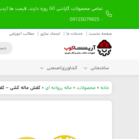
- 09125079825
صفحه نخست
خدمات ما
اعتماد سازی
مطالب آموزشی
ساختمانی
کشاورزی/صنعتی
خانه
»
محصولات
»
ماله پروانه ای
»
کفش ماله کشی – کفش
شیلنگ ویبراتور دریلی
شیلنگ ویبراتور
مکانیکی
شیلنگ ویبراتور بادی
لوازم یدکی شیلنگ
ویبراتور