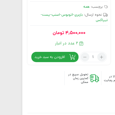
برچسب:
همه
نحوه ارسال:
باربری-اتوبوس-اسنپ-پست-
تیپاکس
4,500,000
تومان
2 عدد در انبار
افزودن به سبد خرید
تحویل سریع در
ا در
کمترین زمان
 رضایت
ممکن