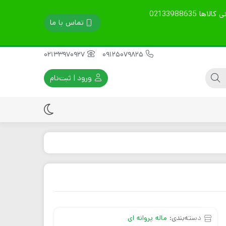
تمامی محصولات گارانتی 60 روزه دارند. قیمت ها آپدیت است. نوع ارسال را در توضیحات بنویسید. مشاوره فنی، خرید و پشتیبانی کالاها 02133988635
تماس با ما
02133970927
09125079825
ورود | ثبت‌نام
ماله پروانه ای
موتور ویبراتور برقی
سینی ماله پروانه ای
موتور ویبراتور بنزینی
تیغه ماله پروانه ای
موتور ویبراتور دیزلی
قطعات یدکی موتور
ویبره
دسته‌بندی:
ماله پروانه ای