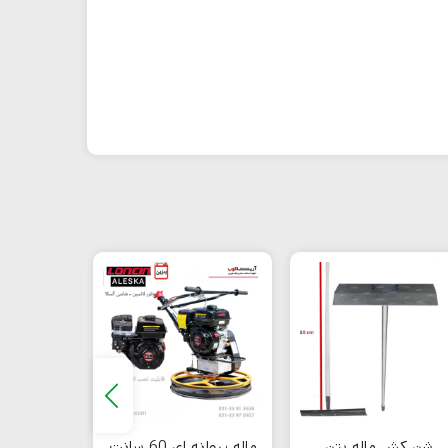
ماله پروانه ای 60 سانت
شن کش ماله بتن