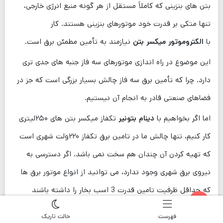
بتن های بنزینی که کاملاً مستقل از هر گونه منبع انرژی خارجی،
تنها متکی بر قدرت خود موتورهای بنزینی هستند. کار
با
الکتروموتور میکسر بتن
نیازمند به تأمین مطمئن برق است.
این موضوع در راه اندازی موتورهای سه فاز جنبه ‌های جدی تری
دارد. چرا که تأمین برق سه فاز چالش بسیار بزرگی است که جز در
فضاهای صنعتی قادر به انجام آن نیستیم.
اما اگر بخواهیم با
دینام بتونیر
تکفاز میکسر بتن های ۲۵۰لیتری
کار کنیم، تنها چالش ما در تامین برق تکفاز ۲۲۰ولت شهری است
که تهیه کردن آن چندان هم سخت نمی باشد. اگر دسترسی به
نیروی برق شهری وجود ندارد، می توانید از انواع موتور برق ها
که حداقل ظرفیت تامین قدرت 3 اسب بخار را داشته باشند
استفاده کنید.
Open chaty
فهرست
حالت تاریک