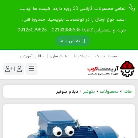
تمامی محصولات گارانتی 60 روزه دارند. قیمت ها آپدیت
است. نوع ارسال را در توضیحات بنویسید. مشاوره فنی،
خرید و پشتیبانی کالاها 02133988635 - 09125079825
تماس با ما
صفحه نخست
خدمات ما
اعتماد سازی
مطالب آموزشی
|
خانه
»
محصولات
»
بتونیر
»
دینام بتونیر