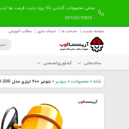
- 09125079825
صفحه نخست
خدمات ما
اعتماد سازی
مطالب آموزشی
ساختمانی
کشاورزی/صنعتی
خانه
»
محصولات
»
بتونیر
»
بتونیر ۲۰۰ لیتری مدل CMH-200
شیلنگ ویبراتور دریلی
شیلنگ ویبراتور
مکانیکی
شیلنگ ویبراتور بادی
لوازم یدکی شیلنگ
ویبراتور