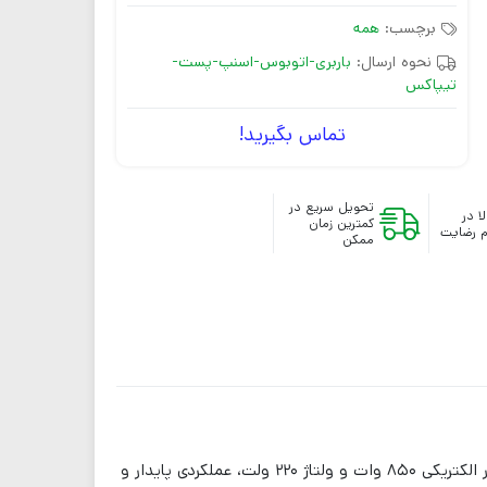
برچسب:
همه
نحوه ارسال:
باربری-اتوبوس-اسنپ-پست-
تیپاکس
تماس بگیرید!
تحویل سریع در
ا در
کمترین زمان
 رضایت
ممکن
بتونیر CMH-200 با ظرفیت ۱۷۰ لیتر، مناسب پروژه‌های ساختمانی سبک تا متوسط طراحی شده است. این مدل با بهره‌گیری از موتور الکتریکی ۸۵۰ وات و ولتاژ ۲۲۰ ولت، عملکردی پایدار و