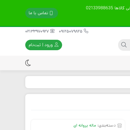
تمامی محصولات گارانتی 60 روزه دارند. قیمت ها آپدیت است. نوع ارسال را در توضیحات بنویسید. مشاوره فنی، خرید و پشتیبانی کالاها 02133988635
تماس با ما
02133970927
09125079825
ورود | ثبت‌نام
ماله پروانه ای
موتور ویبراتور برقی
سینی ماله پروانه ای
موتور ویبراتور بنزینی
تیغه ماله پروانه ای
موتور ویبراتور دیزلی
قطعات یدکی موتور
ویبره
دسته‌بندی:
ماله پروانه ای