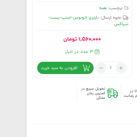
برچسب:
همه
نحوه ارسال:
باربری-اتوبوس-اسنپ-پست-
تیپاکس
1,560,000
تومان
3 عدد در انبار
افزودن به سبد خرید
تحویل سریع در
ا در
کمترین زمان
 رضایت
ممکن