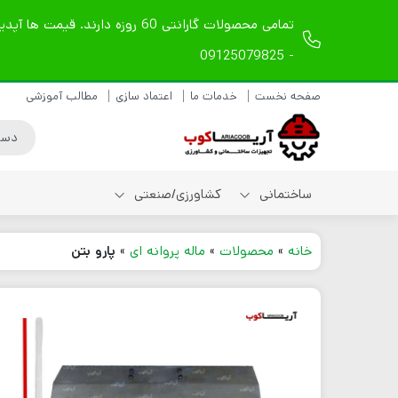
- 09125079825
صفحه نخست
خدمات ما
اعتماد سازی
مطالب آموزشی
ساختمانی
کشاورزی/صنعتی
خانه
»
محصولات
»
ماله پروانه ای
»
پارو بتن
شیلنگ ویبراتور دریلی
شیلنگ ویبراتور
مکانیکی
شیلنگ ویبراتور بادی
لوازم یدکی شیلنگ
ویبراتور