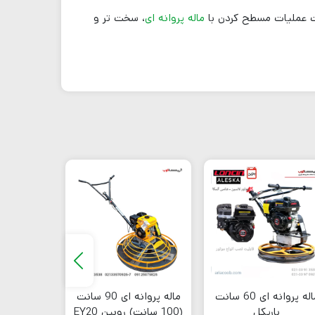
است عملیات مسطح کردن با
ماله پروانه ای
، سخت تر و
ماله پروانه ای 60 سانت
ماله پروانه ای 90 سانت
ماله موت
باریکل
(100 سانت) روبین EY20
SON