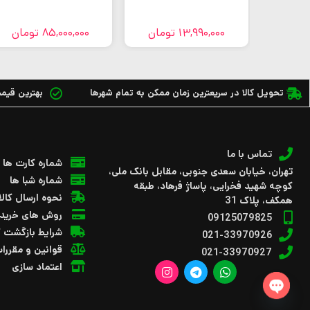
تومان
13,990,000
تومان
85,000,000
تومان
تحویل کالا در سریعترین زمان ممکن به تمام شهرها
بهترین قیمت 
تماس با ما
شماره کارت ها
تهران، خیابان سعدی جنوبی، مقابل بانک ملی،
شماره شبا ها
کوچه شهید فخرایی، پاساژ فرهاد، طبقه
نحوه ارسال کالا
همکف، پلاک 31
روش های خرید
09125079825
شرایط بازگشت ک
021-33970926
قوانین و مقررا
021-33970927
اعتماد سازی
Open chaty