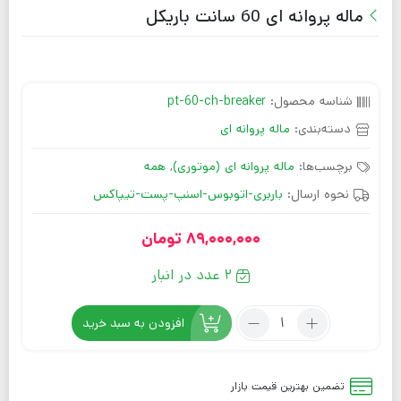
ماله پروانه ای 60 سانت باریکل
شناسه محصول:
pt-60-ch-breaker
دسته‌بندی:
ماله پروانه ای
برچسب‌ها:
ماله پروانه ای (موتوری)
,
همه
نحوه ارسال:
باربری-اتوبوس-اسنپ-پست-تیپاکس
89,000,000
تومان
2 عدد در انبار
افزودن به سبد خرید
تضمین بهترین قیمت بازار