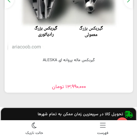
گیربکس ماله پروانه ای ALESKA
13,990,000
تومان
تحویل کالا در سریعترین زمان ممکن به تمام شهرها
بهترین قیمت بازار را از ما بخواهید!
Open chaty
فهرست
حالت تاریک