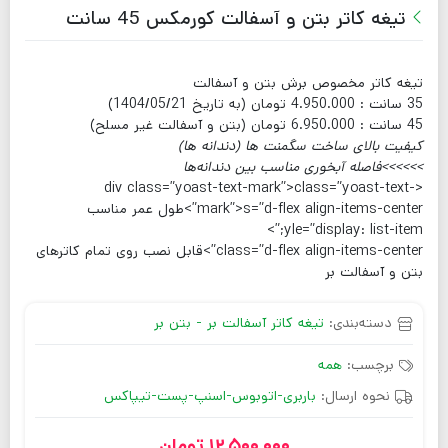
تیغه کاتر بتن و آسفالت کورمکس 45 سانت
تیغه کاتر مخصوص برش بتن و آسفالت
35 سانت : 4.950.000 تومان (به تاریخ 1404/05/21)
45 سانت : 6.950.000 تومان (بتن و آسفالت غیر مسلح)
کیفیت بالای ساخت سگمنت ها (دندانه ها)
>>>>>>فاصله آبخوری مناسب بین دندانه‌ها
<div class=”yoast-text-mark”>class=”yoast-text-
mark”>s=”d-flex align-items-center”>
طول عمر مناسب
yle=”display: list-item;”>
class=”d-flex align-items-center”>
قابل نصب روی تمام کاترهای
بتن و آسفالت بر
دسته‌بندی:
تیغه کاتر آسفالت بر - بتن بر
برچسب:
همه
نحوه ارسال:
باربری-اتوبوس-اسنپ-پست-تیپاکس
12,500,000
تومان