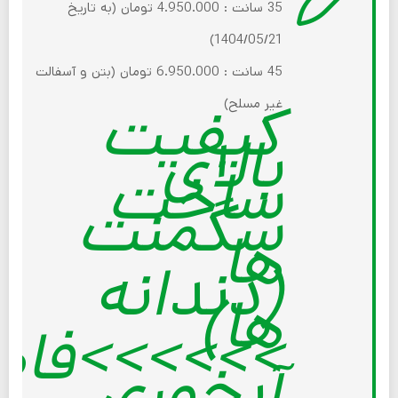
35 سانت : 4.950.000 تومان (به تاریخ
1404/05/21)
45 سانت : 6.950.000 تومان (بتن و آسفالت
کیفیت
غیر مسلح)
بالای
ساخت
سگمنت
ها
(دندانه
ها)
>>>>>>فاص
آبخوری