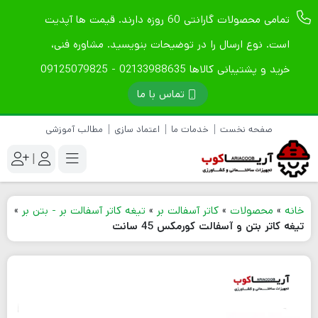
تمامی محصولات گارانتی 60 روزه دارند. قیمت ها آپدیت
است. نوع ارسال را در توضیحات بنویسید. مشاوره فنی،
خرید و پشتیبانی کالاها 02133988635 - 09125079825
تماس با ما
صفحه نخست
خدمات ما
اعتماد سازی
مطالب آموزشی
|
خانه
»
محصولات
»
کاتر آسفالت بر
»
تیغه کاتر آسفالت بر - بتن بر
»
تیغه کاتر بتن و آسفالت کورمکس 45 سانت