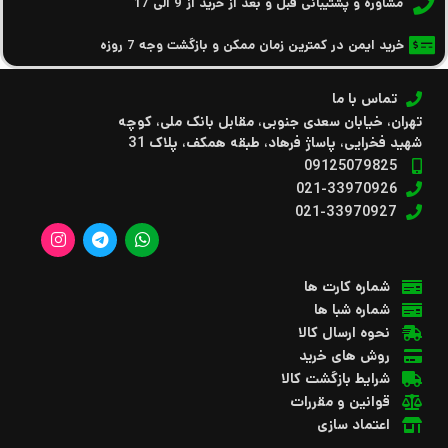
مشاوره و پشتیبانی قبل و بعد از خرید از 9 الی 17
خرید ایمن در کمترین زمان ممکن و بازگشت وجه 7 روزه
تماس با ما
تهران، خیابان سعدی جنوبی، مقابل بانک ملی، کوچه
شهید فخرایی، پاساژ فرهاد، طبقه همکف، پلاک 31
09125079825
021-33970926
021-33970927
شماره کارت ها
شماره شبا ها
نحوه ارسال کالا
روش های خرید
شرایط بازگشت کالا
قوانین و مقررات
اعتماد سازی