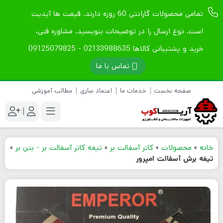
تمامی محصولات گارانتی 60 روزه دارند. قیمت ها آپدیت
است. نوع ارسال را در توضیحات بنویسید. مشاوره فنی،
خرید و پشتیبانی کالاها 02133988635 - 09125079825
تماس با ما
صفحه نخست
خدمات ما
اعتماد سازی
مطالب آموزشی
|
خانه
»
محصولات
»
کاتر آسفالت بر
»
تیغه کاتر آسفالت بر - بتن بر
»
تیغه برش آسفالت امپرور