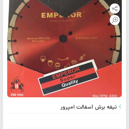
تیغه برش آسفالت امپرور