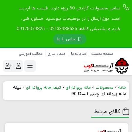
تمامی محصولات گارانتی 60 روزه دارند. قیمت ها آپدیت
است. نوع ارسال را در توضیحات بنویسید. مشاوره فنی،
خرید و پشتیبانی کالاها 02133988635 - 09125079825
تماس با ما
صفحه نخست
خدمات ما
اعتماد سازی
مطالب آموزشی
|
خانه
»
محصولات
»
ماله پروانه ای
»
تیغه ماله پروانه ای
»
تیغه
ماله پروانه ای چینی آلسکا 90
کالای مرتبط