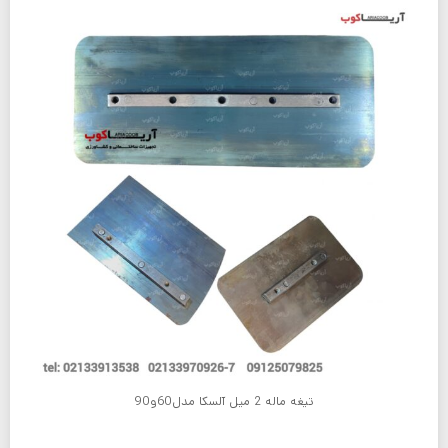
تیغه ماله 2 میل آلسکا مدل60و90