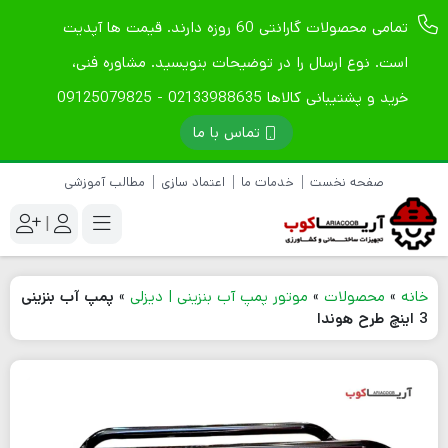
تمامی محصولات گارانتی 60 روزه دارند. قیمت ها آپدیت
است. نوع ارسال را در توضیحات بنویسید. مشاوره فنی،
خرید و پشتیبانی کالاها 02133988635 - 09125079825
تماس با ما
صفحه نخست
خدمات ما
اعتماد سازی
مطالب آموزشی
|
خانه
»
محصولات
»
موتور پمپ آب بنزینی | دیزلی
»
پمپ آب بنزینی
3 اینچ طرح هوندا