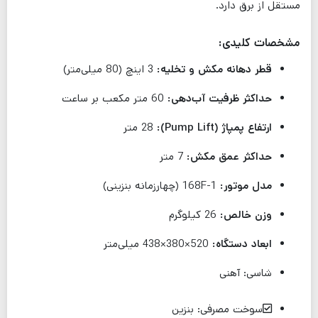
مستقل از برق دارد.
مشخصات کلیدی:
قطر دهانه مکش و تخلیه:
3 اینچ (80 میلی‌متر)
حداکثر ظرفیت آب‌دهی:
60 متر مکعب بر ساعت
ارتفاع پمپاژ (Pump Lift):
28 متر
حداکثر عمق مکش:
7 متر
مدل موتور:
168F-1 (چهارزمانه بنزینی)
وزن خالص:
26 کیلوگرم
ابعاد دستگاه:
520×380×438 میلی‌متر
شاسی: آهنی
سوخت مصرفی: بنزین