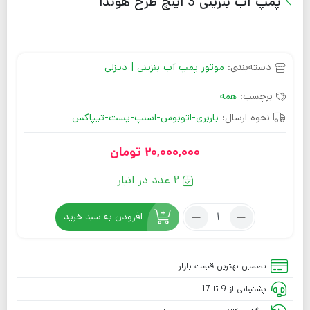
پمپ آب بنزینی 3 اینچ طرح هوندا
دسته‌بندی:
موتور پمپ آب بنزینی | دیزلی
برچسب:
همه
نحوه ارسال:
باربری-اتوبوس-اسنپ-پست-تیپاکس
20,000,000
تومان
2 عدد در انبار
افزودن به سبد خرید
تضمین بهترین قیمت بازار
پشتیبانی از 9 تا 17