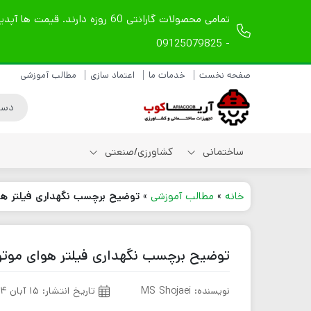
- 09125079825
صفحه نخست
خدمات ما
اعتماد سازی
مطالب آموزشی
ساختمانی
کشاورزی/صنعتی
خانه
»
مطالب آموزشی
»
توضیح برچسب نگهداری فیلتر هوای
شیلنگ ویبراتور دریلی
شیلنگ ویبراتور
توضیح برچسب نگهداری فیلتر هوای موتور (
مکانیکی
شیلنگ ویبراتور بادی
نویسنده: MS Shojaei
تاریخ انتشار:
۱۵ آبان ۱۴۰۴
لوازم یدکی شیلنگ
ویبراتور