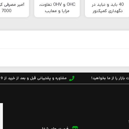
40 باید و نباید در
OHC و OHV تفاوت،
آمپر مصرفی کو
نگهداری کمپکتور
مزایا و معایب
7000
قورباغه‌ای
بازار را از ما بخواهید!
مشاوره و پشتیبانی قبل و بعد از خرید از 9 الی 17