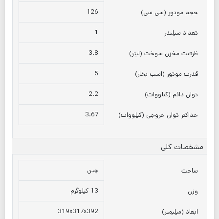
126
حجم موتور (سی سی)
1
تعداد سیلندر
3.8
ظرفیت مخزن سوخت (لیتر)
5
قدرت موتور (اسب بخار)
2.2
توان دائم (کیلووات)
3.67
حداکثر توان خروجی (کیلووات)
مشخصات کلی
چین
ساخت
13 کیلوگرم
وزن
319x317x392
ابعاد (میلیمتر)