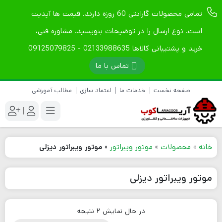
تمامی محصولات گارانتی 60 روزه دارند. قیمت ها آپدیت
است. نوع ارسال را در توضیحات بنویسید. مشاوره فنی،
خرید و پشتیبانی کالاها 02133988635 - 09125079825
تماس با ما
صفحه نخست
خدمات ما
اعتماد سازی
مطالب آموزشی
|
خانه
»
محصولات
»
موتور ویبراتور
»
موتور ویبراتور دیزلی
موتور ویبراتور دیزلی
در حال نمایش 2 نتیجه