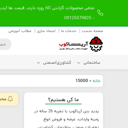
- 09125079825
صفحه نخست
خدمات ما
اعتماد سازی
مطالب آموزشی
ساختمانی
کشاورزی/صنعتی
خانه
»
15000
شیلنگ ویبراتور دریلی
ما کی هستیم؟
محصو
شیلنگ ویبراتور
مکانیکی
پدید بتن آریاکوب
با تجربه
26
ساله در
شیلنگ ویبراتور بادی
زمینه واردات، عرضه و فروش انواع
لوازم یدکی شیلنگ
ویبراتور
تجهیزات صنعتی ساختمانی کشاورزی،