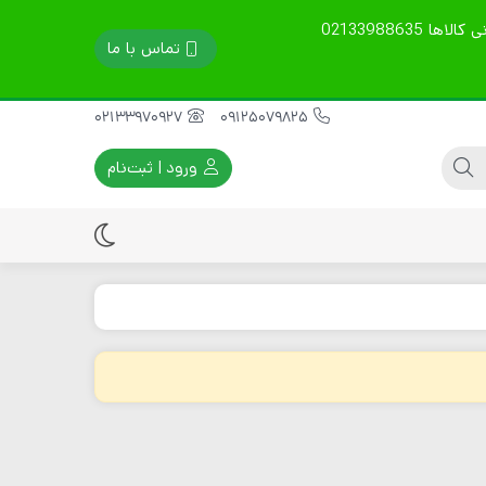
تمامی محصولات گارانتی 60 روزه دارند. قیمت ها آپدیت است. نوع ارسال را در توضیحات بنویسید. مشاوره فنی، خرید و پشتیبانی کالاها 02133988635
تماس با ما
02133970927
09125079825
ورود | ثبت‌نام
ماله پروانه ای
موتور ویبراتور برقی
سینی ماله پروانه ای
موتور ویبراتور بنزینی
تیغه ماله پروانه ای
موتور ویبراتور دیزلی
قطعات یدکی موتور
ویبره